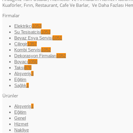
Kuaförler, Fırın, Restaurant, Cafe Ve Barlar, Ve Daha Fazlası H
Firmalar
Elektrikçi
1053
Su Tesisatcisi
1053
Beyaz Eşya Servisi
1051
Çilingir
1357
Kombi Servisi
1052
Dekorasyon Firmaları
1052
Boyacı
1050
Taksi
876
Alışveriş
3
Eğitim
Sağlık
1
Ürünler
Alışveriş
1
Eğitim
Genel
Hizmet
Nakliye