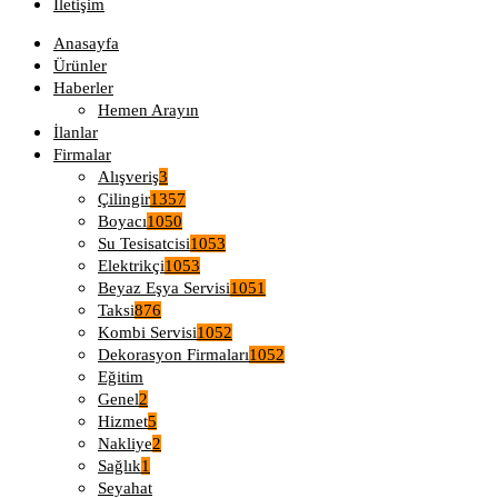
İletişim
Anasayfa
Ürünler
Haberler
Hemen Arayın
İlanlar
Firmalar
Alışveriş
3
Çilingir
1357
Boyacı
1050
Su Tesisatcisi
1053
Elektrikçi
1053
Beyaz Eşya Servisi
1051
Taksi
876
Kombi Servisi
1052
Dekorasyon Firmaları
1052
Eğitim
Genel
2
Hizmet
5
Nakliye
2
Sağlık
1
Seyahat