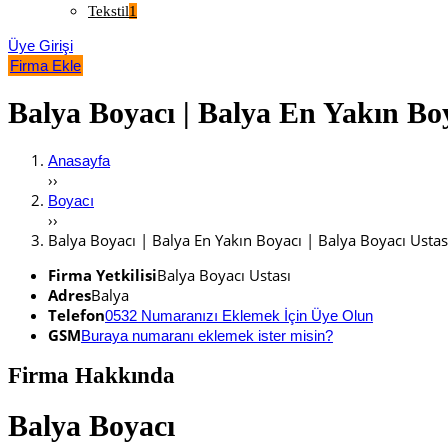
Tekstil
1
Üye Girişi
Firma Ekle
Balya Boyacı | Balya En Yakın Boy
Anasayfa
››
Boyacı
››
Balya Boyacı | Balya En Yakın Boyacı | Balya Boyacı Ustas
Firma Yetkilisi
Balya Boyacı Ustası
Adres
Balya
Telefon
0532 Numaranızı Eklemek İçin Üye Olun
GSM
Buraya numaranı eklemek ister misin?
Firma Hakkında
Balya Boyacı