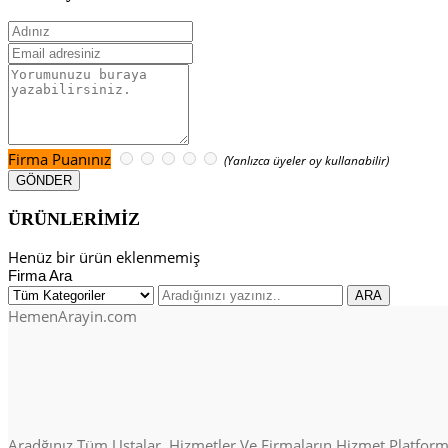
Firma Puanınız
(Yanlızca üyeler oy kullanabilir)
ÜRÜNLERİMİZ
Henüz bir ürün eklenmemiş
Firma Ara
HemenArayin.com
Aradğınız Tüm Ustalar, Hizmetler Ve Firmaların Hizmet Platformu. 