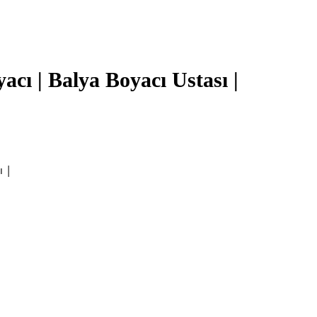
acı | Balya Boyacı Ustası |
ı |