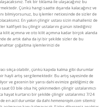
 ulaşacaksınız. Tek bir tıklama ile ulaşacağınız bu
vermektedir. Çünkü hangi saatte dışarıda kalacağınız ve
ğını bilmiyorsunuz, bu işlemler neticesinde de sizler de
olacaksınız. En yakın çilingir ustası sizin mahalleniz de
er kalifiyeli bu çilingir ustalarını günün istediğiniz
a kilit açımına ve oto kilit açımına kadar birçok alanda
de de artık daha da iyi bir şekilde sizler de bu
anahtar çoğaltma işlemlerinizi de
yacı sıkça olabilir, çünkü kapıda kalma gibi durumlar
bir hayli artış sergilemektedir. Bu artış sayesinde de
liyor ve gecenin bir yarısı dahi evimize geldiğimiz de
saat 03 bile olsa hiç çekinmeden çilingir ustalarımızı
a hayat kurtarıcı bir şekilde çilingir ustalarımız 7/24
e de en acil durumlar da dahi
hemenarayin.com
sitemiz
ık açılmayan kapı kalmayacak. Sizler dilerseniz anahtar