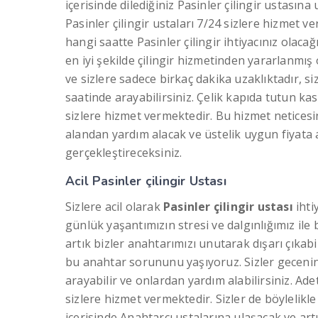
içerisinde dilediğiniz Pasinler çilingir ustasına
Pasinler çilingir ustaları 7/24 sizlere hizmet 
hangi saatte Pasinler çilingir ihtiyacınız olaca
en iyi şekilde çilingir hizmetinden yararlanmış 
ve sizlere sadece birkaç dakika uzaklıktadır, sizl
saatinde arayabilirsiniz. Çelik kapıda tutun kas
sizlere hizmet vermektedir. Bu hizmet neticesin
alandan yardım alacak ve üstelik uygun fiyata 
gerçekleştireceksiniz.
Acil Pasinler çilingir Ustası
Sizlere acil olarak
Pasinler çilingir ustası
ihti
günlük yaşantımızın stresi ve dalgınlığımız ile 
artık bizler anahtarımızı unutarak dışarı çıkabi
bu anahtar sorununu yaşıyoruz. Sizler gecenin 
arayabilir ve onlardan yardım alabilirsiniz. Adet
sizlere hizmet vermektedir. Sizler de böylelikl
içerisinde Anahtarcı ustalarına ulaşacak ve art