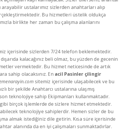
ı arayabilir ustalarımız sizlerden anahtarları alıp
rçekleştirmektedir. Bu hizmetleri üstelik oldukça
ımızla birlikte her zaman bu çalışma alanlarını
emiz içerisinde sizlerden 7/24 telefon beklemektedir.
ışarıda kalacağınız beli olmaz, bu yüzden de gecenin
metler vermektedir. Bu hizmet neticesinde de artık
lara sahip olacaksınız. En
acil Pasinler çilingir
emenarayin.com
sitemiz içerisinde ulaşabilecek ve bu
zlı bir şekilde Anahtarcı ustalarına ulaşmış
z son teknolojiye sahip Ekipmanları kullanmaktadır.
ibi birçok işlemlerde de sizlere hizmet etmektedir.
apabilecek teknolojiye sahiplerdir. Hemen sizler de bu
şma almak istediğiniz dile getirin. Kısa süre içerisinde
ahtar alanında da en iyi çalışmaları sunmaktadırlar.