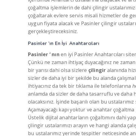
çoğaltma işlemlerin de dahi çilingir ustalarımız
çoğaltarak evlere servis misali hizmetler de ge
uygun fiyata alacak ve Pasinler çilingir ustalar
gerçekleştireceksiniz.
Pasinler ’ın En İyi Anahtarcıları
Pasinler ‘ nın
en iyi Pasinler Anahtarcıları sit
Çünkü ne zaman ihtiyaç duyacağınız ne zaman d
bir yarısı dahi olsa sizlere
çilingir
alanında hiz
sizler de daha iyi bir şekilde bu alanda çalışma
ihtiyacınız da tek bir tıklama ile telefonlarına
h
anlamda da sizler de daha tasarruflu ve daha hı
olacaksınız. İşinde başarılı olan bu ustalarımı
Açamayacağı kapı yoktur ve anahtar çoğaltma g
Üstelik dijital anahtarların çoğaltımını dahi y
çilingir ustalarımızı arayın ve hangi alanda çalı
bu ustalarımız yerinde tespitler neticesinde an