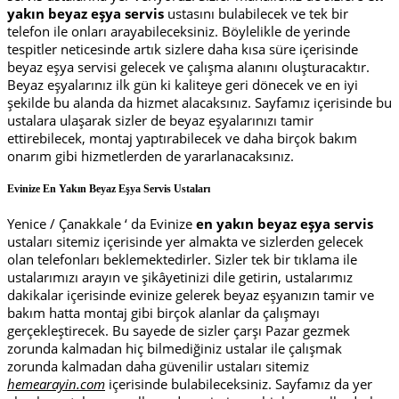
yakın beyaz eşya servis
ustasını bulabilecek ve tek bir
telefon ile onları arayabileceksiniz. Böylelikle de yerinde
tespitler neticesinde artık sizlere daha kısa süre içerisinde
beyaz eşya servisi gelecek ve çalışma alanını oluşturacaktır.
Beyaz eşyalarınız ilk gün ki kaliteye geri dönecek ve en iyi
şekilde bu alanda da hizmet alacaksınız. Sayfamız içerisinde bu
ustalara ulaşarak sizler de beyaz eşyalarınızı tamir
ettirebilecek, montaj yaptırabilecek ve daha birçok bakım
onarım gibi hizmetlerden de yararlanacaksınız.
Evinize En Yakın Beyaz Eşya Servis Ustaları
Yenice / Çanakkale ‘ da Evinize
en yakın beyaz eşya servis
ustaları sitemiz içerisinde yer almakta ve sizlerden gelecek
olan telefonları beklemektedirler. Sizler tek bir tıklama ile
ustalarımızı arayın ve şikâyetinizi dile getirin, ustalarımız
dakikalar içerisinde evinize gelerek beyaz eşyanızın tamir ve
bakım hatta montaj gibi birçok alanlar da çalışmayı
gerçekleştirecek. Bu sayede de sizler çarşı Pazar gezmek
zorunda kalmadan hiç bilmediğiniz ustalar ile çalışmak
zorunda kalmadan daha güvenilir ustaları sitemiz
hemearayin.com
içerisinde bulabileceksiniz. Sayfamız da yer