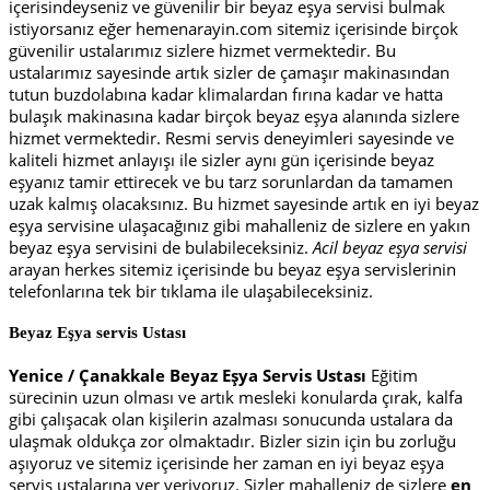
içerisindeyseniz ve güvenilir bir beyaz eşya servisi bulmak
istiyorsanız eğer hemenarayin.com sitemiz içerisinde birçok
güvenilir ustalarımız sizlere hizmet vermektedir. Bu
ustalarımız sayesinde artık sizler de çamaşır makinasından
tutun buzdolabına kadar klimalardan fırına kadar ve hatta
bulaşık makinasına kadar birçok beyaz eşya alanında sizlere
hizmet vermektedir. Resmi servis deneyimleri sayesinde ve
kaliteli hizmet anlayışı ile sizler aynı gün içerisinde beyaz
eşyanız tamir ettirecek ve bu tarz sorunlardan da tamamen
uzak kalmış olacaksınız. Bu hizmet sayesinde artık en iyi beyaz
eşya servisine ulaşacağınız gibi mahalleniz de sizlere en yakın
beyaz eşya servisini de bulabileceksiniz.
Acil beyaz eşya servisi
arayan herkes sitemiz içerisinde bu beyaz eşya servislerinin
telefonlarına tek bir tıklama ile ulaşabileceksiniz.
Beyaz Eşya servis Ustası
Yenice / Çanakkale Beyaz Eşya Servis Ustası
Eğitim
sürecinin uzun olması ve artık mesleki konularda çırak, kalfa
gibi çalışacak olan kişilerin azalması sonucunda ustalara da
ulaşmak oldukça zor olmaktadır. Bizler sizin için bu zorluğu
aşıyoruz ve sitemiz içerisinde her zaman en iyi beyaz eşya
servis ustalarına yer veriyoruz. Sizler mahalleniz de sizlere
en