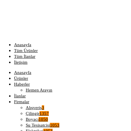
Anasayfa
Tüm Ürünler
Tüm İlanlar
İletişim
Anasayfa
Ürünler
Haberler
Hemen Arayın
İlanlar
Firmalar
Alışveriş
3
Çilingir
1357
Boyacı
1050
Su Tesisatcisi
1053