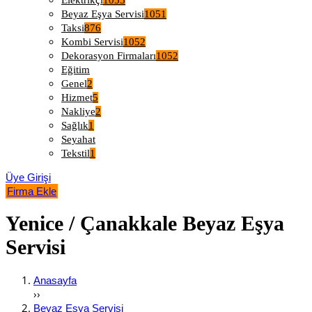
Elektrikçi
1053
Beyaz Eşya Servisi
1051
Taksi
876
Kombi Servisi
1052
Dekorasyon Firmaları
1052
Eğitim
Genel
2
Hizmet
5
Nakliye
2
Sağlık
1
Seyahat
Tekstil
1
Üye Girişi
Firma Ekle
Yenice / Çanakkale Beyaz Eşya
Servisi
Anasayfa
››
Beyaz Eşya Servisi