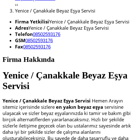
››
Yenice / Çanakkale Beyaz Eşya Servisi
Firma Yetkilisi
Yenice / Çanakkale Beyaz Eşya Servisi
Adres
Yenice / Çanakkale Beyaz Eşya Servisi
Telefon
08502593176
GSM
08502593176
Fax
08502593176
Firma Hakkında
Yenice / Çanakkale Beyaz Eşya
Servisi
Yenice / Çanakkale Beyaz Eşya Servisi
Hemen Arayın
sitemiz içerisinde sizlere
en yakın beyaz eşya
servisine
ulaşacak ve sizler beyaz eşyalarınızda ki tamir ve bakım gibi
birçok alternatiflerden yararlanacaksınız. Hızlı bir şekilde
sizlerle iletişime geçecek olan bu ustalarımız sayesinde artık
daha iyi bir şekilde sizler de çalışma alanlarını
oluşturabileceksiniz. Bu sayede de daha tasarruflu ve daha