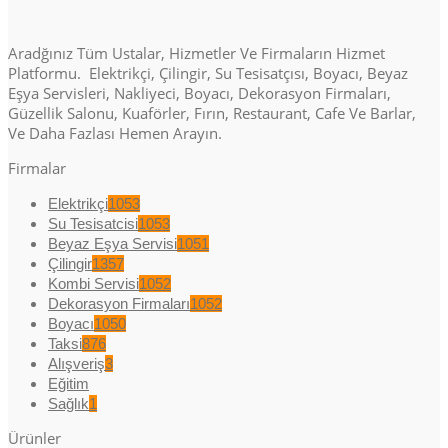
Aradğınız Tüm Ustalar, Hizmetler Ve Firmaların Hizmet
Platformu. Elektrikçi, Çilingir, Su Tesisatçısı, Boyacı, Beyaz
Eşya Servisleri, Nakliyeci, Boyacı, Dekorasyon Firmaları,
Güzellik Salonu, Kuaförler, Fırın, Restaurant, Cafe Ve Barlar,
Ve Daha Fazlası Hemen Arayın.
Firmalar
Elektrikçi
1053
Su Tesisatcisi
1053
Beyaz Eşya Servisi
1051
Çilingir
1357
Kombi Servisi
1052
Dekorasyon Firmaları
1052
Boyacı
1050
Taksi
876
Alışveriş
3
Eğitim
Sağlık
1
Ürünler