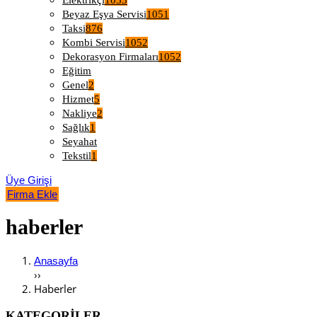
Elektrikçi
1053
Beyaz Eşya Servisi
1051
Taksi
876
Kombi Servisi
1052
Dekorasyon Firmaları
1052
Eğitim
Genel
2
Hizmet
5
Nakliye
2
Sağlık
1
Seyahat
Tekstil
1
Üye Girişi
Firma Ekle
haberler
Anasayfa
››
Haberler
KATEGORİLER