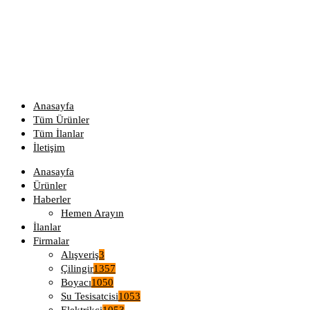
Anasayfa
Tüm Ürünler
Tüm İlanlar
İletişim
Anasayfa
Ürünler
Haberler
Hemen Arayın
İlanlar
Firmalar
Alışveriş
3
Çilingir
1357
Boyacı
1050
Su Tesisatcisi
1053