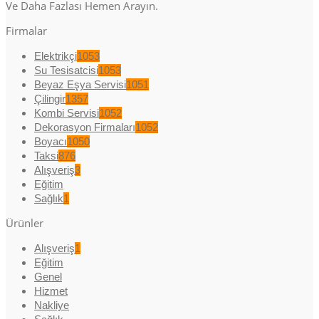
Ve Daha Fazlası Hemen Arayın.
Firmalar
Elektrikçi
1053
Su Tesisatcisi
1053
Beyaz Eşya Servisi
1051
Çilingir
1357
Kombi Servisi
1052
Dekorasyon Firmaları
1052
Boyacı
1050
Taksi
876
Alışveriş
3
Eğitim
Sağlık
1
Ürünler
Alışveriş
1
Eğitim
Genel
Hizmet
Nakliye