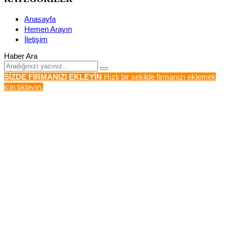
Anasayfa
Hemen Arayın
İletişim
Haber Ara
SİZDE FİRMANIZI EKLEYİN
Hızlı bir şekilde firmanızı eklemek
için tıklayın.