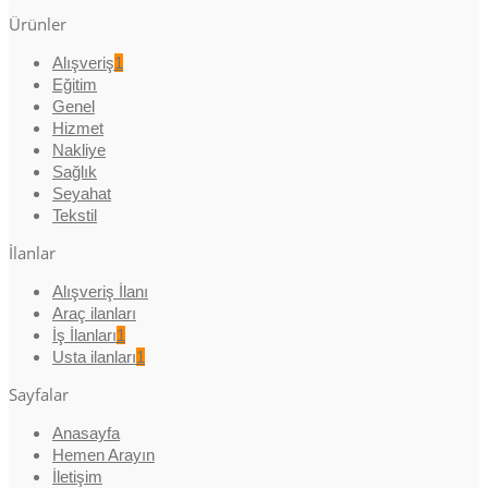
Ürünler
Alışveriş
1
Eğitim
Genel
Hizmet
Nakliye
Sağlık
Seyahat
Tekstil
İlanlar
Alışveriş İlanı
Araç ilanları
İş İlanları
1
Usta ilanları
1
Sayfalar
Anasayfa
Hemen Arayın
İletişim