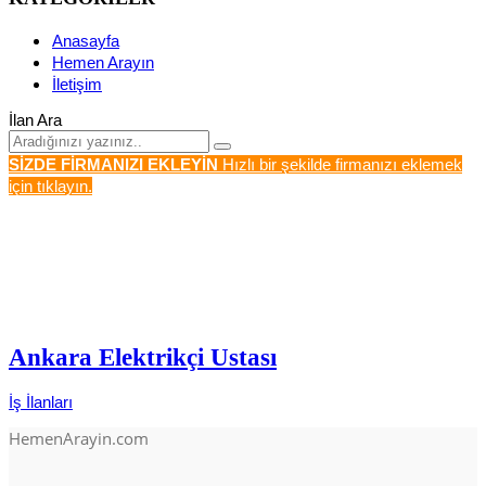
Anasayfa
Hemen Arayın
İletişim
İlan Ara
SİZDE FİRMANIZI EKLEYİN
Hızlı bir şekilde firmanızı eklemek
için tıklayın.
Ankara Elektrikçi Ustası
İş İlanları
HemenArayin.com