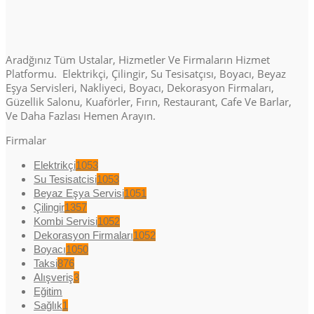
Aradğınız Tüm Ustalar, Hizmetler Ve Firmaların Hizmet
Platformu. Elektrikçi, Çilingir, Su Tesisatçısı, Boyacı, Beyaz
Eşya Servisleri, Nakliyeci, Boyacı, Dekorasyon Firmaları,
Güzellik Salonu, Kuaförler, Fırın, Restaurant, Cafe Ve Barlar,
Ve Daha Fazlası Hemen Arayın.
Firmalar
Elektrikçi
1053
Su Tesisatcisi
1053
Beyaz Eşya Servisi
1051
Çilingir
1357
Kombi Servisi
1052
Dekorasyon Firmaları
1052
Boyacı
1050
Taksi
876
Alışveriş
3
Eğitim
Sağlık
1