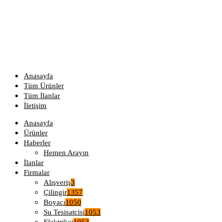
Anasayfa
Tüm Ürünler
Tüm İlanlar
İletişim
Anasayfa
Ürünler
Haberler
Hemen Arayın
İlanlar
Firmalar
Alışveriş
3
Çilingir
1357
Boyacı
1050
Su Tesisatcisi
1053