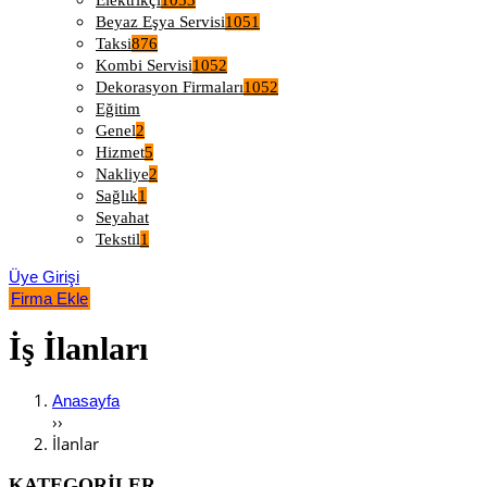
Elektrikçi
1053
Beyaz Eşya Servisi
1051
Taksi
876
Kombi Servisi
1052
Dekorasyon Firmaları
1052
Eğitim
Genel
2
Hizmet
5
Nakliye
2
Sağlık
1
Seyahat
Tekstil
1
Üye Girişi
Firma Ekle
İş İlanları
Anasayfa
››
İlanlar
KATEGORİLER