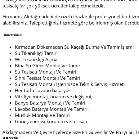
tesisatçılar çok yüksek ücretler talep etmektedir.
Firmamız Akdağmadeni de özel cihazlar ile profesyonel bir hizmet 
alabilirsiniz. Talep ettiğiniz hizmete göre belirlenmiş olan ücret
Hizmetlerimiz:
Kırmadan Dökemeden Su Kaçağı Bulma Ve Tamir İşlemi
Su Tıkanıklığı Tamiri
Wc Tıkanıklığı Açma
Bina Su Gider Montaj ve Tamir
Su Tesisatı Montajı Ve Tamiri
Sıhhi Tesisat Montajı Ve Tamiri
Su Tesisatı Montajı İşlerinizde Teknik Servis Hizmeti
Her türlü Lavabo bataryası
Vitrifiye montaj, onarım ve değişimi,
Banyo Batarya Montajı Ve Tamiri,
Lavobo Batarya Montajı Ve Tamiri,
Musluk Montajı Ve Tamiri
Güneş enerjisi kurulum ve tesisatı
Akdağmadeni Ve Çevre İlçelerde Size En Güvenilir Ve En İyi Su Te
ARAYIN