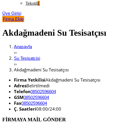
Tekstil
1
Üye Girişi
Firma Ekle
Akdağmadeni Su Tesisatçısı
Anasayfa
››
Su Tesisatcisi
››
Akdağmadeni Su Tesisatçısı
Firma Yetkilisi
Akdağmadeni Su Tesisatçısı
Adres
Belirtilmedi
Telefon
08502596604
GSM
08502596604
Fax
08502596604
Ç. Saatleri
08:00/24:00
FİRMAYA MAİL GÖNDER