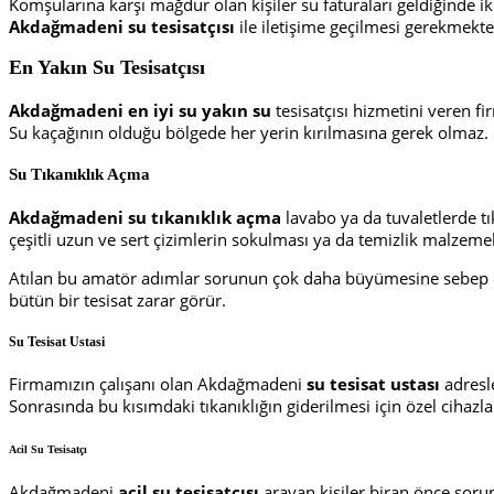
Komşularına karşı mağdur olan kişiler su faturaları geldiğinde 
Akdağmadeni
su tesisatçısı
ile iletişime geçilmesi gerekmekte
En Yakın Su Tesisatçısı
Akdağmadeni
en
iyi
su yakın su
tesisatçısı hizmetini veren f
Su kaçağının olduğu bölgede her yerin kırılmasına gerek olmaz. 
Su Tıkanıklık Açma
Akdağmadeni su tıkanıklık açma
lavabo ya da tuvaletlerde tı
çeşitli uzun ve sert çizimlerin sokulması ya da temizlik malzeme
Atılan bu amatör adımlar sorunun çok daha büyümesine sebep ola
bütün bir tesisat zarar görür.
Su Tesisat Ustasi
Firmamızın çalışanı olan Akdağmadeni
su tesisat ustası
adresl
Sonrasında bu kısımdaki tıkanıklığın giderilmesi için özel cihazla
Acil Su Tesisatçı
Akdağmadeni
acil su tesisatçısı
arayan kişiler biran önce soru