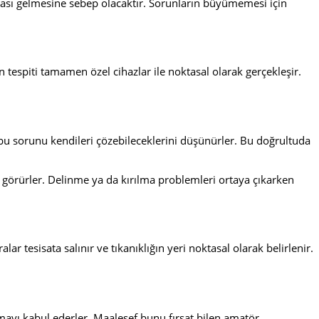
urası gelmesine sebep olacaktır. Sorunların büyümemesi için
n tespiti tamamen özel cihazlar ile noktasal olarak gerçekleşir.
en bu sorunu kendileri çözebileceklerini düşünürler. Bu doğrultuda
görürler. Delinme ya da kırılma problemleri ortaya çıkarken
lar tesisata salınır ve tıkanıklığın yeri noktasal olarak belirlenir.
lmayı kabul ederler. Maalesef bunu fırsat bilen amatör