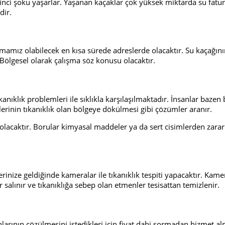
ikinci şoku yaşarlar. Yaşanan kaçaklar çok yüksek miktarda su fat
dir.
irmamız olabilecek en kısa sürede adreslerde olacaktır. Su kaçağını
Bölgesel olarak çalışma söz konusu olacaktır.
kanıklık problemleri ile sıklıkla karşılaşılmaktadır. İnsanlar baz
lerinin tıkanıklık olan bölgeye dökülmesi gibi çözümler aranır.
caktır. Borular kimyasal maddeler ya da sert cisimlerden zarar 
erinize geldiğinde kameralar ile tıkanıklık tespiti yapacaktır. Kamera
r salınır ve tıkanıklığa sebep olan etmenler tesisattan temizlenir.
nlarının çözülmesini istedikleri için fiyat dahi sormadan hizmet a