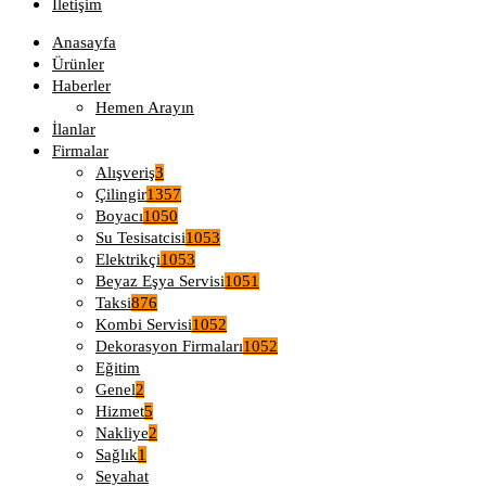
İletişim
Anasayfa
Ürünler
Haberler
Hemen Arayın
İlanlar
Firmalar
Alışveriş
3
Çilingir
1357
Boyacı
1050
Su Tesisatcisi
1053
Elektrikçi
1053
Beyaz Eşya Servisi
1051
Taksi
876
Kombi Servisi
1052
Dekorasyon Firmaları
1052
Eğitim
Genel
2
Hizmet
5
Nakliye
2
Sağlık
1
Seyahat