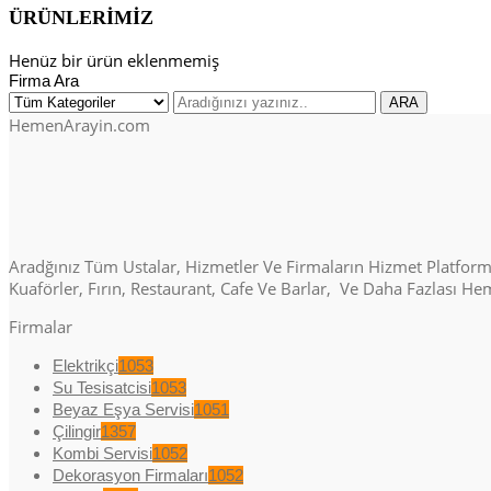
ÜRÜNLERİMİZ
Henüz bir ürün eklenmemiş
Firma Ara
HemenArayin.com
Aradğınız Tüm Ustalar, Hizmetler Ve Firmaların Hizmet Platformu. 
Kuaförler, Fırın, Restaurant, Cafe Ve Barlar, Ve Daha Fazlası H
Firmalar
Elektrikçi
1053
Su Tesisatcisi
1053
Beyaz Eşya Servisi
1051
Çilingir
1357
Kombi Servisi
1052
Dekorasyon Firmaları
1052