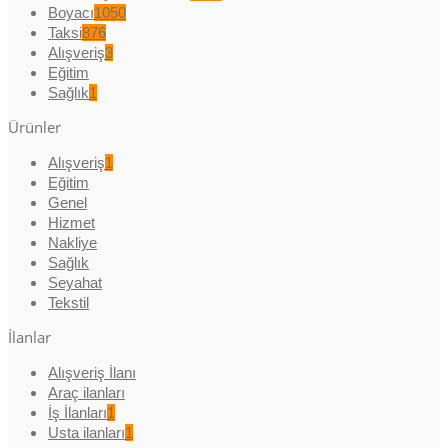
Boyacı
1050
Taksi
876
Alışveriş
3
Eğitim
Sağlık
1
Ürünler
Alışveriş
1
Eğitim
Genel
Hizmet
Nakliye
Sağlık
Seyahat
Tekstil
İlanlar
Alışveriş İlanı
Araç ilanları
İş İlanları
1
Usta ilanları
1