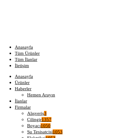
Anasayfa
Tüm Ürünler
Tüm İlanlar
İletişim
Anasayfa
Ürünler
Haberler
Hemen Arayın
İlanlar
Firmalar
Alışveriş
3
Çilingir
1357
Boyacı
1050
Su Tesisatcisi
1053