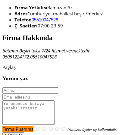
Firma Yetkilisi
Ramazan öz
Adres
Cumhuriyet mahallesi beşiri/merkez
Telefon
05510047528
Ç. Saatleri
07:00 23.59
Firma Hakkında
batman Beşiri taksi 7/24 hizmet vermektedir
05051224172.05510047528
Paylaş
Yorum yaz
Firma Puanınız
(Yanlızca üyeler oy kullanabilir)