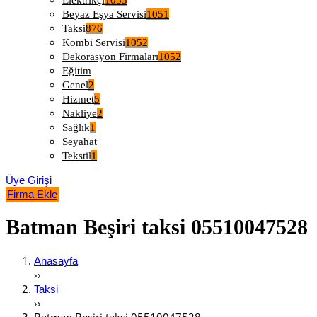
Elektrikçi
1053
Beyaz Eşya Servisi
1051
Taksi
876
Kombi Servisi
1052
Dekorasyon Firmaları
1052
Eğitim
Genel
2
Hizmet
5
Nakliye
2
Sağlık
1
Seyahat
Tekstil
1
Üye Girişi
Firma Ekle
Batman Beşiri taksi 05510047528
Anasayfa
››
Taksi
››