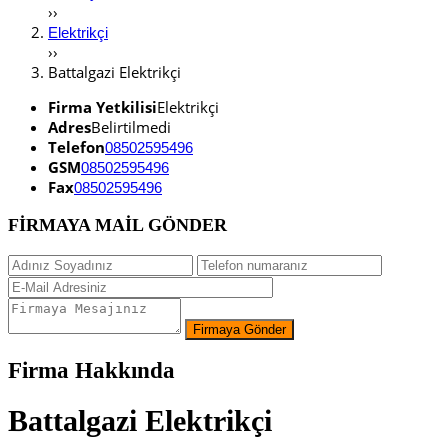
››
Elektrikçi
››
Battalgazi Elektrikçi
Firma Yetkilisi
Elektrikçi
Adres
Belirtilmedi
Telefon
08502595496
GSM
08502595496
Fax
08502595496
FİRMAYA MAİL GÖNDER
Firma Hakkında
Battalgazi Elektrikçi