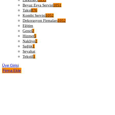
Elektrikçi
1053
Beyaz Eşya Servisi
1051
Taksi
876
Kombi Servisi
1052
Dekorasyon Firmaları
1052
Eğitim
Genel
2
Hizmet
5
Nakliye
2
Sağlık
1
Seyahat
Tekstil
1
Üye Girişi
Firma Ekle