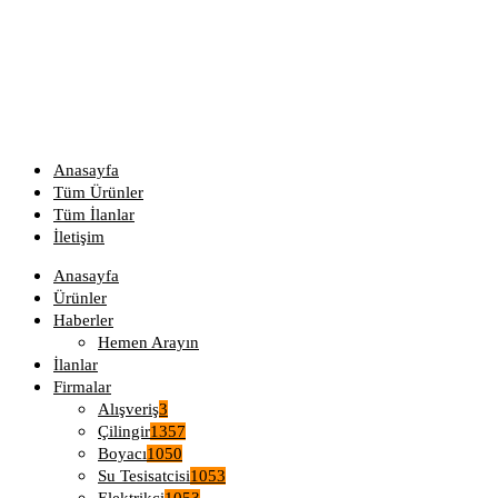
Anasayfa
Tüm Ürünler
Tüm İlanlar
İletişim
Anasayfa
Ürünler
Haberler
Hemen Arayın
İlanlar
Firmalar
Alışveriş
3
Çilingir
1357
Boyacı
1050
Su Tesisatcisi
1053