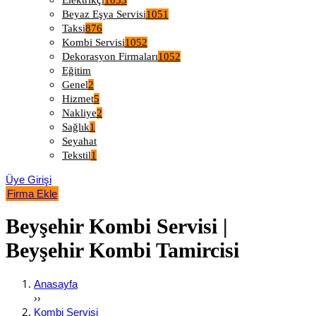
Elektrikçi
1053
Beyaz Eşya Servisi
1051
Taksi
876
Kombi Servisi
1052
Dekorasyon Firmaları
1052
Eğitim
Genel
2
Hizmet
5
Nakliye
2
Sağlık
1
Seyahat
Tekstil
1
Üye Girişi
Firma Ekle
Beyşehir Kombi Servisi |
Beyşehir Kombi Tamircisi
Anasayfa
››
Kombi Servisi