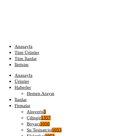
Anasayfa
Tüm Ürünler
Tüm İlanlar
İletişim
Anasayfa
Ürünler
Haberler
Hemen Arayın
İlanlar
Firmalar
Alışveriş
3
Çilingir
1357
Boyacı
1050
Su Tesisatcisi
1053