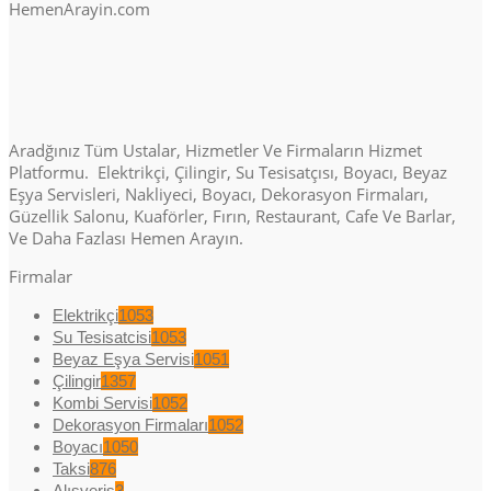
HemenArayin.com
Aradğınız Tüm Ustalar, Hizmetler Ve Firmaların Hizmet
Platformu. Elektrikçi, Çilingir, Su Tesisatçısı, Boyacı, Beyaz
Eşya Servisleri, Nakliyeci, Boyacı, Dekorasyon Firmaları,
Güzellik Salonu, Kuaförler, Fırın, Restaurant, Cafe Ve Barlar,
Ve Daha Fazlası Hemen Arayın.
Firmalar
Elektrikçi
1053
Su Tesisatcisi
1053
Beyaz Eşya Servisi
1051
Çilingir
1357
Kombi Servisi
1052
Dekorasyon Firmaları
1052
Boyacı
1050
Taksi
876
Alışveriş
3