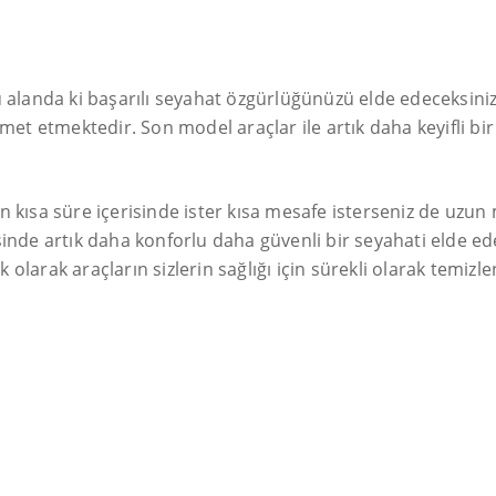
u alanda ki başarılı seyahat özgürlüğünüzü elde edeceksini
zmet etmektedir. Son model araçlar ile artık daha keyifli bi
e en kısa süre içerisinde ister kısa mesafe isterseniz de uz
inde artık daha konforlu daha güvenli bir seyahati elde ede
arak araçların sizlerin sağlığı için sürekli olarak temizleni