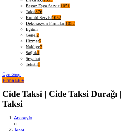
Elektrikçi
1053
Beyaz Eşya Servisi
1051
Taksi
876
Kombi Servisi
1052
Dekorasyon Firmaları
1052
Eğitim
Genel
2
Hizmet
5
Nakliye
2
Sağlık
1
Seyahat
Tekstil
1
Üye Girişi
Firma Ekle
Cide Taksi | Cide Taksi Durağı |
Taksi
Anasayfa
››
Taksi