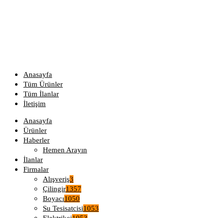
Anasayfa
Tüm Ürünler
Tüm İlanlar
İletişim
Anasayfa
Ürünler
Haberler
Hemen Arayın
İlanlar
Firmalar
Alışveriş
3
Çilingir
1357
Boyacı
1050
Su Tesisatcisi
1053