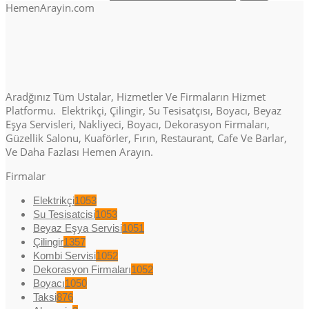
HemenArayin.com
Aradğınız Tüm Ustalar, Hizmetler Ve Firmaların Hizmet
Platformu. Elektrikçi, Çilingir, Su Tesisatçısı, Boyacı, Beyaz
Eşya Servisleri, Nakliyeci, Boyacı, Dekorasyon Firmaları,
Güzellik Salonu, Kuaförler, Fırın, Restaurant, Cafe Ve Barlar,
Ve Daha Fazlası Hemen Arayın.
Firmalar
Elektrikçi
1053
Su Tesisatcisi
1053
Beyaz Eşya Servisi
1051
Çilingir
1357
Kombi Servisi
1052
Dekorasyon Firmaları
1052
Boyacı
1050
Taksi
876