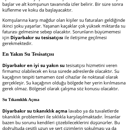
başlar ve alt komşunun tavanında izler belirir. Bir süre sonra
küflenme ve koku da başlayacaktır.
Komşularına karşı mağdur olan kişiler su faturaları geldiğinde
ikinci şoku yaşarlar. Yaşanan kaçaklar çok yüksek miktarda su
faturası gelmesine sebep olacaktır. Sorunların büyümemesi
için
Diyarbakır
su tesisatçısı
ile iletişime geçilmesi
gerekmektedir.
En Yakın Su Tesisatçısı
Diyarbakır
en
iyi
su yakın su
tesisatçısı hizmetini veren
firmamız olabilecek en kısa sürede adreslerde olacaktır. Su
kaçağının tespiti tamamen özel cihazlar ile noktasal olarak
gerçekleşir. Su kaçağının olduğu bölgede her yerin kırılmasına
gerek olmaz. Bölgesel olarak çalışma söz konusu olacaktır.
Su Tıkanıklık Açma
Diyarbakır su tıkanıklık açma
lavabo ya da tuvaletlerde
tıkanıklık problemleri ile sıklıkla karşılaşılmaktadır. İnsanlar
bazen bu sorunu kendileri çözebileceklerini düşünürler. Bu
doğrultuda çeşitli uzun ve sert çizimlerin sokulması ya da