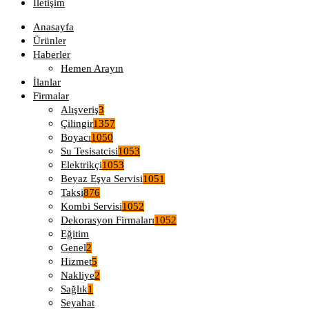
İletişim
Anasayfa
Ürünler
Haberler
Hemen Arayın
İlanlar
Firmalar
Alışveriş
3
Çilingir
1357
Boyacı
1050
Su Tesisatcisi
1053
Elektrikçi
1053
Beyaz Eşya Servisi
1051
Taksi
876
Kombi Servisi
1052
Dekorasyon Firmaları
1052
Eğitim
Genel
2
Hizmet
5
Nakliye
2
Sağlık
1
Seyahat