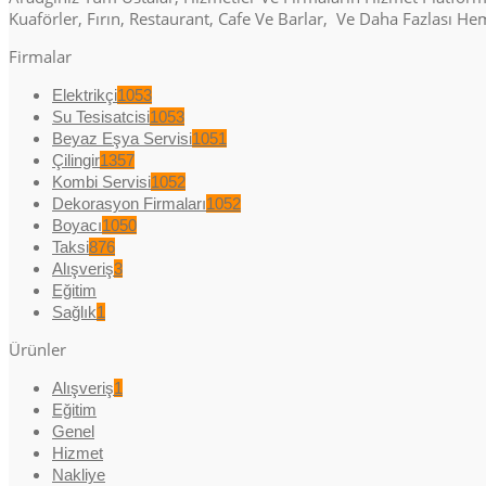
Kuaförler, Fırın, Restaurant, Cafe Ve Barlar, Ve Daha Fazlası H
Firmalar
Elektrikçi
1053
Su Tesisatcisi
1053
Beyaz Eşya Servisi
1051
Çilingir
1357
Kombi Servisi
1052
Dekorasyon Firmaları
1052
Boyacı
1050
Taksi
876
Alışveriş
3
Eğitim
Sağlık
1
Ürünler
Alışveriş
1
Eğitim
Genel
Hizmet
Nakliye