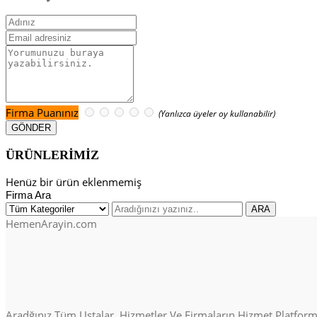
Firma Puanınız
(Yanlızca üyeler oy kullanabilir)
ÜRÜNLERİMİZ
Henüz bir ürün eklenmemiş
Firma Ara
HemenArayin.com
Aradğınız Tüm Ustalar, Hizmetler Ve Firmaların Hizmet Platformu. 