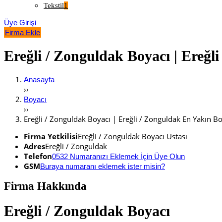
Tekstil
1
Üye Girişi
Firma Ekle
Ereğli / Zonguldak Boyacı | Ereğli
Anasayfa
››
Boyacı
››
Ereğli / Zonguldak Boyacı | Ereğli / Zonguldak En Yakın Bo
Firma Yetkilisi
Ereğli / Zonguldak Boyacı Ustası
Adres
Ereğli / Zonguldak
Telefon
0532 Numaranızı Eklemek İçin Üye Olun
GSM
Buraya numaranı eklemek ister misin?
Firma Hakkında
Ereğli / Zonguldak Boyacı