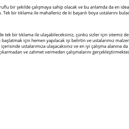
arruflu bir şekilde çalışmaya sahip olacak ve bu anlamda da en idea
n. Tek bir tıklama ile mahalleniz de ki başarılı boya ustalarını bul
de tek bir tıklama ile ulaşabileceksiniz, çünkü sizler için sitemiz de
 başlatmak için hemen yapılacak işi belirtin ve ustalarımız malzeme
 içerisinde ustalarımıza ulaşacaksınız ve en iyi çalışma alanına da
af çıkarmadan ve zahmet vermeden çalışmalarını gerçekleştirmekted