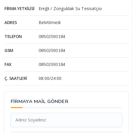
FIRMA YETKILISI
Ereğli / Zonguldak Su Tesisatçısı
ADRES
Belirtilmedi
TELEFON
08502593184
GSM
08502593184
FAX
08502593184
Ç. SAATLERI
08:00/24:00
FİRMAYA MAİL GÖNDER