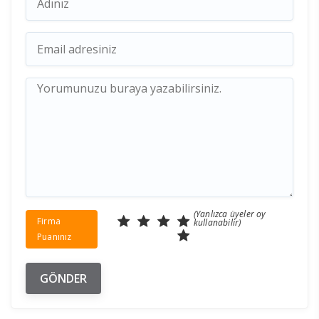
(Yanlızca üyeler oy
Firma
kullanabilir)
Puanınız