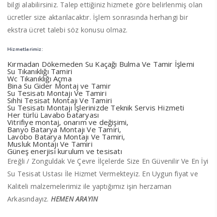
bilgi alabilirsiniz. Talep ettiğiniz hizmete göre belirlenmiş olan
ücretler size aktarılacaktır. İşlem sonrasında herhangi bir
ekstra ücret talebi söz konusu olmaz.
Hizmetlerimiz:
Kırmadan Dökemeden Su Kaçağı Bulma Ve Tamir İşlemi
Su Tıkanıklığı Tamiri
Wc Tıkanıklığı Açma
Bina Su Gider Montaj ve Tamir
Su Tesisatı Montajı Ve Tamiri
Sıhhi Tesisat Montajı Ve Tamiri
Su Tesisatı Montajı İşlerinizde Teknik Servis Hizmeti
Her türlü Lavabo bataryası
Vitrifiye montaj, onarım ve değişimi,
Banyo Batarya Montajı Ve Tamiri,
Lavobo Batarya Montajı Ve Tamiri,
Musluk Montajı Ve Tamiri
Güneş enerjisi kurulum ve tesisatı
Ereğli / Zonguldak Ve Çevre İlçelerde Size En Güvenilir Ve En İyi
Su Tesisat Ustası İle Hizmet Vermekteyiz. En Uygun fiyat ve
Kaliteli malzemelerimiz ile yaptığımız işin herzaman
Arkasındayız.
HEMEN ARAYIN