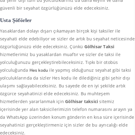
da şehir dışı tüm bu yolculuklarınız da daha keyifli ve daha
güvenli bir seyahat özgürlüğünüzü elde edeceksiniz.
Usta Şöförler
Yasaklardan dolayı dışarı çıkamayan birçok kişi taksiler ile
seyahati elde edebiliyor ve sizler de artık bu seyahat neticesinde
özgürlüğünüzü elde edeceksiniz. Çünkü
Gölhisar Taksi
hizmetlerimiz bu yasaklardan muaftır ve sizler de taksi ile
yolculuğunuzu gerçekleştirebileceksiniz. Tıpkı bir otobüs
yolculuğunda
ile yapmış olduğunuz seyahat gibi taksi
Hes kodu
yolculuklarında da sizler Hes kodu ile dilediğiniz gibi şehir dışı
ulaşımı sağlayabileceksiniz. Bu sayede de en iyi şekilde artık
özgürce seyahatinizi elde edeceksiniz. Bu muhteşem
hizmetlerden yararlanmak için
Gölhisar taksici
sitemiz
içerisinde yer alan taksicilerimizin telefon numarasını arayın ya
da WhatsApp üzerinden konum gönderin en kısa süre içerisinde
seyahatinizi gerçekleştirmeniz için sizler de bu ayrıcalığı elde
edeceksiniz.