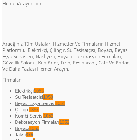
HemenArayin.com
Aradğınız Tüm Ustalar, Hizmetler Ve Firmaların Hizmet
Platformu. Elektrikçi, Çilingir, Su Tesisatçısı, Boyacı, Beyaz
Eşya Servisleri, Nakliyeci, Boyacı, Dekorasyon Firmaları,
Güzellik Salonu, Kuaförler, Fırın, Restaurant, Cafe Ve Barlar,
Ve Daha Fazlası Hemen Arayın.
Firmalar
Elektrikçi
1053
Su Tesisatcisi
1053
Beyaz Eşya Servisi
1051
Çilingir
1357
Kombi Servisi
1052
Dekorasyon Firmaları
1052
Boyacı
1050
Taksi
876