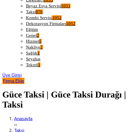
Elektrikçi
1053
Beyaz Eşya Servisi
1051
Taksi
876
Kombi Servisi
1052
Dekorasyon Firmaları
1052
Eğitim
Genel
2
Hizmet
5
Nakliye
2
Sağlık
1
Seyahat
Tekstil
1
Üye Girişi
Firma Ekle
Güce Taksi | Güce Taksi Durağı |
Taksi
Anasayfa
››
Taksi