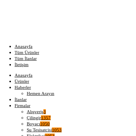
Anasayfa
Tüm Ürünler
Tüm İlanlar
İletişim
Anasayfa
Ürünler
Haberler
Hemen Arayın
İlanlar
Firmalar
Alışveriş
3
Çilingir
1357
Boyacı
1050
Su Tesisatcisi
1053