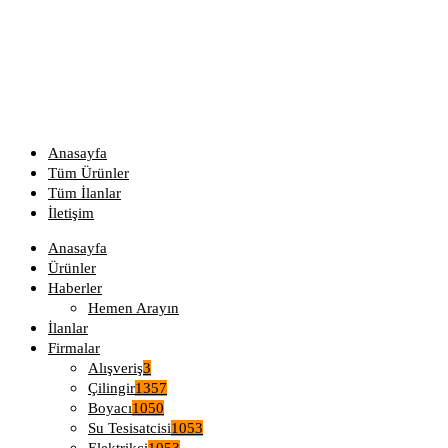
Anasayfa
Tüm Ürünler
Tüm İlanlar
İletişim
Anasayfa
Ürünler
Haberler
Hemen Arayın
İlanlar
Firmalar
Alışveriş
3
Çilingir
1357
Boyacı
1050
Su Tesisatcisi
1053