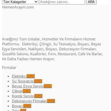
HemenArayin.com
Aradğınız Tüm Ustalar, Hizmetler Ve Firmaların Hizmet
Platformu. Elektrikçi, Çilingir, Su Tesisatçısı, Boyacı, Beyaz
Eşya Servisleri, Nakliyeci, Boyacı, Dekorasyon Firmaları,
Güzellik Salonu, Kuaförler, Fırın, Restaurant, Cafe Ve Barlar,
Ve Daha Fazlası Hemen Arayın.
Firmalar
Elektrikçi
1053
Su Tesisatcisi
1053
Beyaz Eşya Servisi
1051
Çilingir
1357
Kombi Servisi
1052
Dekorasyon Firmaları
1052
Boyacı
1050
Taksi
876