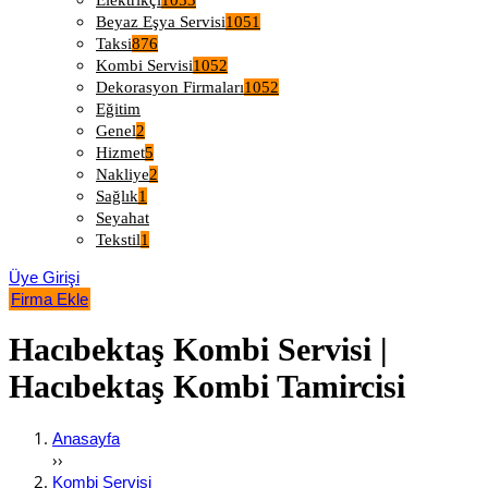
Elektrikçi
1053
Beyaz Eşya Servisi
1051
Taksi
876
Kombi Servisi
1052
Dekorasyon Firmaları
1052
Eğitim
Genel
2
Hizmet
5
Nakliye
2
Sağlık
1
Seyahat
Tekstil
1
Üye Girişi
Firma Ekle
Hacıbektaş Kombi Servisi |
Hacıbektaş Kombi Tamircisi
Anasayfa
››
Kombi Servisi