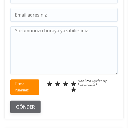
(Yanlızca üyeler oy
Firma
kullanabilir)
Puanınız