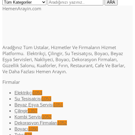
HemenArayin.com
Aradğınız Tüm Ustalar, Hizmetler Ve Firmaların Hizmet
Platformu. Elektrikçi, Çilingir, Su Tesisatçısı, Boyacı, Beyaz
Eşya Servisleri, Nakliyeci, Boyacı, Dekorasyon Firmaları,
Güzellik Salonu, Kuaförler, Fırın, Restaurant, Cafe Ve Barlar,
Ve Daha Fazlası Hemen Arayın.
Firmalar
Elektrikçi
1053
Su Tesisatcisi
1053
Beyaz Eşya Servisi
1051
Çilingir
1357
Kombi Servisi
1052
Dekorasyon Firmaları
1052
Boyacı
1050
Taksi
876