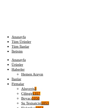
Anasayfa
Tüm Ürünler
Tüm İlanlar
İletişim
Anasayfa
Ürünler
Haberler
Hemen Arayın
İlanlar
Firmalar
Alışveriş
3
Çilingir
1357
Boyacı
1050
Su Tesisatcisi
1053