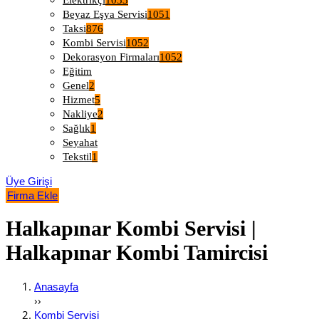
Elektrikçi
1053
Beyaz Eşya Servisi
1051
Taksi
876
Kombi Servisi
1052
Dekorasyon Firmaları
1052
Eğitim
Genel
2
Hizmet
5
Nakliye
2
Sağlık
1
Seyahat
Tekstil
1
Üye Girişi
Firma Ekle
Halkapınar Kombi Servisi |
Halkapınar Kombi Tamircisi
Anasayfa
››
Kombi Servisi