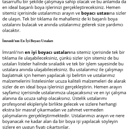
tasarruflu bir şekilde çalışmaya sahip olacak ve bu anlamda da
en ideal başarılı boya işlerinizi gerçekleştireceksiniz. Hemen
sitemiz içerisinde ustalarımızı arayın ve
boyacı ustası
na sizler
de ulaşın. Tek bir tıklama ile mahalleniz de ki başarılı boya
ustalarını bulacak ve anında ustalarımız gelerek size yardımcı
olacaktır.
İmranlı’nın En İyi Boyacı Ustaları
İmranlı’nın
en iyi boyacı ustaları
na sitemiz içerisinde tek bir
tıklama ile ulaşabileceksiniz, çünkü sizler için sitemiz de bu
ustaları listeler halinde sıraladık ve tek bir işlem sayesinde bu
ustalara anında ulaşabileceksiniz. Bu ustalarımız ile çalışmayı
başlatmak için hemen yapılacak işi belirtin ve ustalarımız
malzemelerini listelesinler ucuza kaliteli malzemeleri de alarak
sizler de en ideal boya işlerinizi gerçekleştirin. Hemen arayın
sayfamız içerisinde ustalarımıza ulaşacaksınız ve en iyi çalışma
alanına da ucuza sahip olacaksınız. Üstelik ustalarımı
profesyonel ekipleriyle birlikte gelecek ve sizlere herhangi
ekstra bir masraf çıkarmadan ve zahmet vermeden
çalışmalarını gerçekleştirmektedir. Ustalarımızı arayın ve nere
boyanacak ne kadar alan da bir boya işi yapılacak söyleyin
sizlere en uygun fiyatı çıkartsınlar.