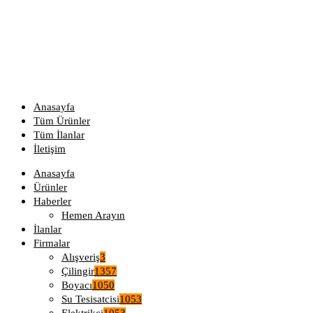
Anasayfa
Tüm Ürünler
Tüm İlanlar
İletişim
Anasayfa
Ürünler
Haberler
Hemen Arayın
İlanlar
Firmalar
Alışveriş
3
Çilingir
1357
Boyacı
1050
Su Tesisatcisi
1053