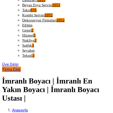
Elektrikçi
1053
Beyaz Eşya Servisi
1051
Taksi
876
Kombi Servisi
1052
Dekorasyon Firmaları
1052
Eğitim
Genel
2
Hizmet
5
Nakliye
2
Sağlık
1
Seyahat
Tekstil
1
Üye Girişi
Firma Ekle
İmranlı Boyacı | İmranlı En
Yakın Boyacı | İmranlı Boyacı
Ustası |
Anasayfa