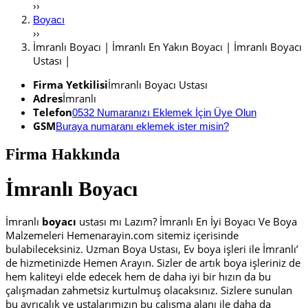
››
Boyacı
››
İmranlı Boyacı | İmranlı En Yakın Boyacı | İmranlı Boyacı
Ustası |
Firma Yetkilisi
İmranlı Boyacı Ustası
Adres
İmranlı
Telefon
0532 Numaranızı Eklemek İçin Üye Olun
GSM
Buraya numaranı eklemek ister misin?
Firma Hakkında
İmranlı Boyacı
İmranlı
boyacı
ustası mı Lazım? İmranlı En İyi Boyacı Ve Boya
Malzemeleri Hemenarayin.com sitemiz içerisinde
bulabileceksiniz. Uzman Boya Ustası, Ev boya işleri ile İmranlı’
de hizmetinizde Hemen Arayın. Sizler de artık boya işleriniz de
hem kaliteyi elde edecek hem de daha iyi bir hızın da bu
çalışmadan zahmetsiz kurtulmuş olacaksınız. Sizlere sunulan
bu ayrıcalık ve ustalarımızın bu çalışma alanı ile daha da