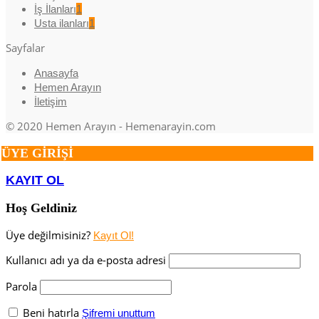
İş İlanları
1
Usta ilanları
1
Sayfalar
Anasayfa
Hemen Arayın
İletişim
© 2020 Hemen Arayın - Hemenarayin.com
ÜYE GİRİŞİ
KAYIT OL
Hoş Geldiniz
Üye değilmisiniz?
Kayıt Ol!
Kullanıcı adı ya da e-posta adresi
Parola
Beni hatırla
Şifremi unuttum