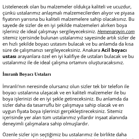
Listelenecek olan bu malzemeler oldukça kaliteli ve ucuzdur,
çünkü ustalarımız anlaşmalı malzemecilerden alıyor ve piyasa
fiyatının yarısına bu kaliteli malzemelere sahip olacaksınız. Bu
sayede de sizler de en iyi şekilde malzemeleri alırken boya
işleriniz de ideal çalışmayı sergileyeceksiniz.
Hemenarayin.com
sitemiz içerisinde bulunan ustalarımız sayesinde artık sizler de
en hızlı şekilde boyacı ustasını bulacak ve bu anlamda da kısa
süre de çalışmanızı sergileyeceksiniz. Anakara
Acil boyacı
ustası
arayanlara özel en iyi kalifiye de ustaları bulacak ve bu
ustalarımız ile de ideal çalışma ortamını oluşturacaksınız.
İmranlı Boyacı Ustaları
İmranlı’nın neresinde olursanız olun sizler tek bir telefon ile
boyacı ustalarına ulaşacak ve en kaliteli malzemeler ile bu
boya işlerinizi de en iyi şekle getireceksiniz. Bu anlamda da
sizler daha da tasarruflu bir çalışmaya sahip olacak ve en
uygun fiyata boya işlerinizi gerçekleştireceksiniz. Sitemiz
içerisinde yer alan tüm ustalarımız yıllardır inşaat alanında
deneyimli çalışmalara sahip olmuşlardır.
Özenle sizler için seçtiğimiz bu ustalarımız ile birlikte daha