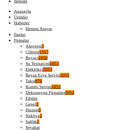
İletişim
Anasayfa
Ürünler
Haberler
Hemen Arayın
İlanlar
Firmalar
Alışveriş
3
Çilingir
1357
Boyacı
1050
Su Tesisatcisi
1053
Elektrikçi
1053
Beyaz Eşya Servisi
1051
Taksi
876
Kombi Servisi
1052
Dekorasyon Firmaları
1052
Eğitim
Genel
2
Hizmet
5
Nakliye
2
Sağlık
1
Seyahat