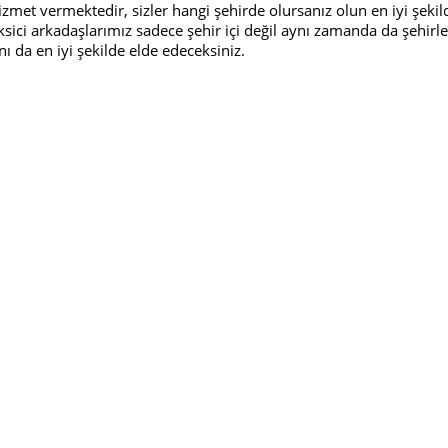
e hizmet vermektedir, sizler hangi şehirde olursanız olun en iyi şe
taksici arkadaşlarımız sadece şehir içi değil aynı zamanda da şehi
ı da en iyi şekilde elde edeceksiniz.