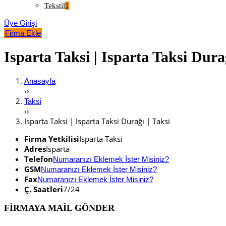
Tekstil
1
Üye Girişi
Firma Ekle
Isparta Taksi | Isparta Taksi Durağ
Anasayfa
››
Taksi
››
Isparta Taksi | Isparta Taksi Durağı | Taksi
Firma Yetkilisi
Isparta Taksi
Adres
Isparta
Telefon
Numaranızı Eklemek İster Misiniz?
GSM
Numaranızı Eklemek İster Misiniz?
Fax
Numaranızı Eklemek İster Misiniz?
Ç. Saatleri
7/24
FİRMAYA MAİL GÖNDER