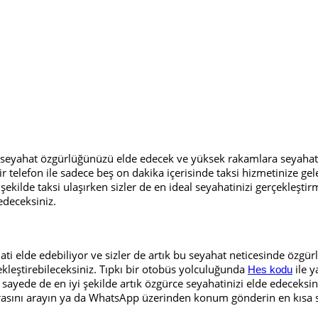
k seyahat özgürlüğünüzü elde edecek ve yüksek rakamlara seyaha
 bir telefon ile sadece beş on dakika içerisinde taksi hizmetinize ge
ekilde taksi ulaşırken sizler de en ideal seyahatinizi gerçekleştirm
edeceksiniz.
ahati elde edebiliyor ve sizler de artık bu seyahat neticesinde öz
ekleştirebileceksiniz. Tıpkı bir otobüs yolculuğunda
ile y
Hes kodu
. Bu sayede de en iyi şekilde artık özgürce seyahatinizi elde edec
arasını arayın ya da WhatsApp üzerinden konum gönderin en kısa sür