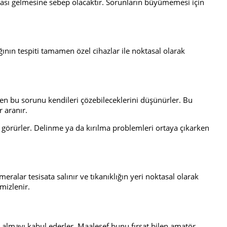
urası gelmesine sebep olacaktır. Sorunların büyümemesi için
ğının tespiti tamamen özel cihazlar ile noktasal olarak
bazen bu sorunu kendileri çözebileceklerini düşünürler. Bu
 aranır.
görürler. Delinme ya da kırılma problemleri ortaya çıkarken
meralar tesisata salınır ve tıkanıklığın yeri noktasal olarak
emizlenir.
t almayı kabul ederler. Maalesef bunu fırsat bilen amatör