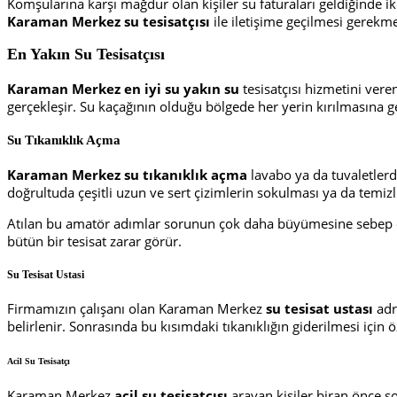
Komşularına karşı mağdur olan kişiler su faturaları geldiğinde 
Karaman Merkez
su tesisatçısı
ile iletişime geçilmesi gerekm
En Yakın Su Tesisatçısı
Karaman Merkez
en
iyi
su yakın su
tesisatçısı hizmetini ver
gerçekleşir. Su kaçağının olduğu bölgede her yerin kırılmasına g
Su Tıkanıklık Açma
Karaman Merkez su tıkanıklık açma
lavabo ya da tuvaletlerd
doğrultuda çeşitli uzun ve sert çizimlerin sokulması ya da temiz
Atılan bu amatör adımlar sorunun çok daha büyümesine sebep ola
bütün bir tesisat zarar görür.
Su Tesisat Ustasi
Firmamızın çalışanı olan Karaman Merkez
su tesisat ustası
adr
belirlenir. Sonrasında bu kısımdaki tıkanıklığın giderilmesi için ö
Acil Su Tesisatçı
Karaman Merkez
acil su tesisatçısı
arayan kişiler biran önce s