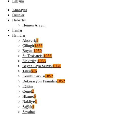
İletişim
Anasayfa
Ürünler
Haberler
Hemen Arayın
İlanlar
Firmalar
Alışveriş
3
Çilingir
1357
Boyacı
1050
Su Tesisatcisi
1053
Elektrikçi
1053
Beyaz Eşya Servisi
1051
Taksi
876
Kombi Servisi
1052
Dekorasyon Firmaları
1052
Eğitim
Genel
2
Hizmet
5
Nakliye
2
Sağlık
1
Seyahat