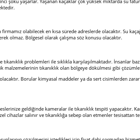
ikinci şoku yaşarlar. Yaşanan kaçaklar çok yüksek miktarda su fat
ektedir.
en firmamız olabilecek en kısa sürede adreslerde olacaktır. Su kaça
erek olmaz. Bölgesel olarak çalışma söz konusu olacaktır.
e tıkanıklık problemleri ile sıklıkla karşılaşılmaktadır. İnsanlar 
lik malzemelerinin tıkanıklık olan bölgeye dökülmesi gibi çözümler
caktır. Borular kimyasal maddeler ya da sert cisimlerden zarar 
eslerinize geldiğinde kameralar ile tıkanıklık tespiti yapacaktır. Ka
zel cihazlar salınır ve tıkanıklığa sebep olan etmenler tesisattan t
orunlarının çözülmesini istedikleri için fiyat dahi sormadan hizme