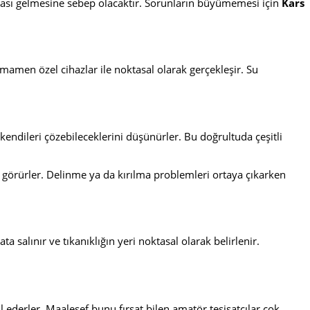
urası gelmesine sebep olacaktır. Sorunların büyümemesi için
Kars
amamen özel cihazlar ile noktasal olarak gerçekleşir. Su
 kendileri çözebileceklerini düşünürler. Bu doğrultuda çeşitli
görürler. Delinme ya da kırılma problemleri ortaya çıkarken
ta salınır ve tıkanıklığın yeri noktasal olarak belirlenir.
 ederler. Maalesef bunu fırsat bilen amatör tesisatçılar çok