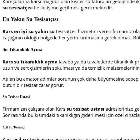
Komşularına karşı mağdur olan kişiler su faturaları geldiğinde 
su tesisatçısı
ile iletişime geçilmesi gerekmektedir.
En Yakın Su Tesisatçısı
Kars
en
iyi
su yakın su
tesisatçısı hizmetini veren firmamız ola
kaçağının olduğu bölgede her yerin kırılmasına gerek olmaz. Böl
Su Tıkanıklık Açma
Kars su tıkanıklık açma
lavabo ya da tuvaletlerde tıkanıklık pr
uzun ve sert çizimlerin sokulması ya da temizlik malzemelerinin
Atılan bu amatör adımlar sorunun çok daha büyümesine sebep ola
bütün bir tesisat zarar görür.
Su Tesisat Ustasi
Firmamızın çalışanı olan Kars
su tesisat ustası
adreslerinize gel
Sonrasında bu kısımdaki tıkanıklığın giderilmesi için özel cihazla
Acil Su Tesisatçı
Kars
acil su tesisatçısı
arayan kişiler biran önce sorunlarının ç