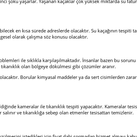
ikinci şoku yaşarlar. Yaşanan kaçaklar çok yüksek miktarda su fat
bilecek en kısa sürede adreslerde olacaktır. Su kaçağının tespiti t
gesel olarak çalışma söz konusu olacaktır.
oblemleri ile sıklıkla karşılaşılmaktadır. İnsanlar bazen bu sorunu
 tıkanıklık olan bölgeye dökülmesi gibi çözümler aranır.
caktır. Borular kimyasal maddeler ya da sert cisimlerden zarar 
diğinde kameralar ile tıkanıklık tespiti yapacaktır. Kameralar tesisa
r salınır ve tıkanıklığa sebep olan etmenler tesisattan temizlenir.
özülmesini istedikleri için fiyat dahi sormadan hizmet almayı kabul