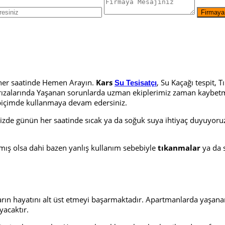
 her saatinde Hemen Arayın.
Kars
, Su Kaçağı tespit, 
Su Tesisatçı
rızalarında Yaşanan sorunlarda uzman ekiplerimiz zaman kaybetme
r biçimde kullanmaya devam edersiniz.
 günün her saatinde sıcak ya da soğuk suya ihtiyaç duyuyoruz. S
pılmış olsa dahi bazen yanlış kullanım sebebiyle
tıkanmalar
ya da 
ların hayatını alt üst etmeyi başarmaktadır. Apartmanlarda yaşan
yacaktır.