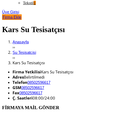
Tekstil
1
Üye Girişi
Firma Ekle
Kars Su Tesisatçısı
Anasayfa
››
Su Tesisatcisi
››
Kars Su Tesisatçısı
Firma Yetkilisi
Kars Su Tesisatçısı
Adres
Belirtilmedi
Telefon
08502596617
GSM
08502596617
Fax
08502596617
Ç. Saatleri
08:00/24:00
FİRMAYA MAİL GÖNDER