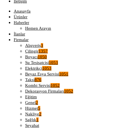
İletişim
Anasayfa
Ürünler
Haberler
Hemen Arayın
İlanlar
Firmalar
Alışveriş
3
Çilingir
1357
Boyacı
1050
Su Tesisatcisi
1053
Elektrikçi
1053
Beyaz Eşya Servisi
1051
Taksi
876
Kombi Servisi
1052
Dekorasyon Firmaları
1052
Eğitim
Genel
2
Hizmet
5
Nakliye
2
Sağlık
1
Seyahat