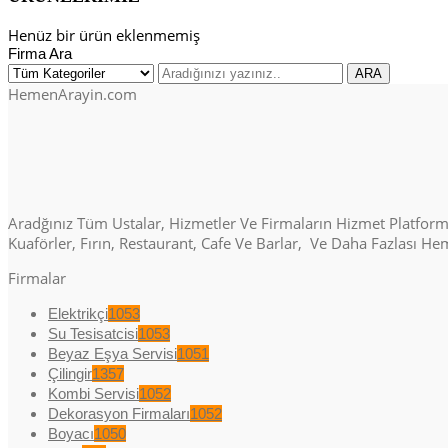
Henüz bir ürün eklenmemiş
Firma Ara
HemenArayin.com
Aradğınız Tüm Ustalar, Hizmetler Ve Firmaların Hizmet Platformu. 
Kuaförler, Fırın, Restaurant, Cafe Ve Barlar, Ve Daha Fazlası H
Firmalar
Elektrikçi
1053
Su Tesisatcisi
1053
Beyaz Eşya Servisi
1051
Çilingir
1357
Kombi Servisi
1052
Dekorasyon Firmaları
1052
Boyacı
1050