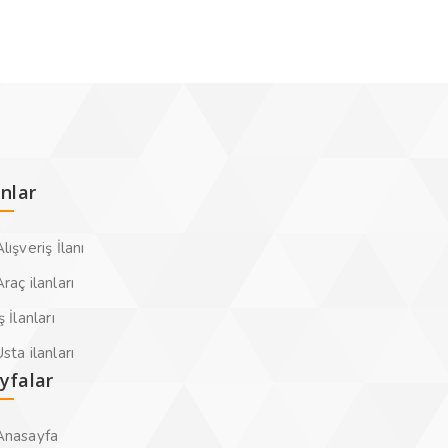
anlar
lışveriş İlanı
raç ilanları
ş İlanları
sta ilanları
yfalar
Anasayfa