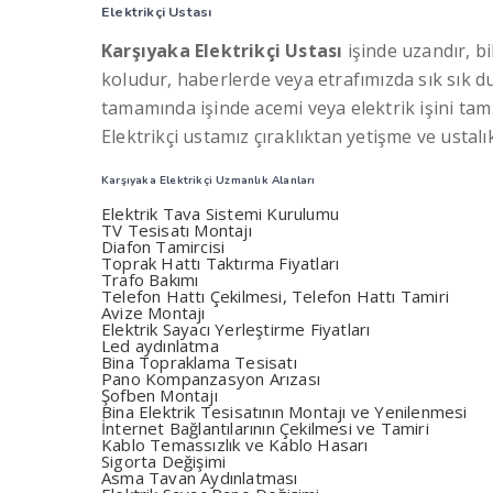
Elektrikçi Ustası
Karşıyaka Elektrikçi Ustası
işinde uzandır, bil
koludur, haberlerde veya etrafımızda sık sık
tamamında işinde acemi veya elektrik işini tam
Elektrikçi ustamız çıraklıktan yetişme ve ustalık
Karşıyaka Elektrikçi Uzmanlık Alanları
Elektrik Tava Sistemi Kurulumu
TV Tesisatı Montajı
Diafon Tamircisi
Toprak Hattı Taktırma Fiyatları
Trafo Bakımı
Telefon Hattı Çekilmesi, Telefon Hattı Tamiri
Avize Montajı
Elektrik Sayacı Yerleştirme Fiyatları
Led aydınlatma
Bina Topraklama Tesisatı
Pano Kompanzasyon Arızası
Şofben Montajı
Bina Elektrik Tesisatının Montajı ve Yenilenmesi
İnternet Bağlantılarının Çekilmesi ve Tamiri
Kablo Temassızlık ve Kablo Hasarı
Sigorta Değişimi
Asma Tavan Aydınlatması