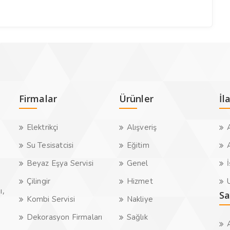
Firmalar
Ürünler
İl
Elektrikçi
Alışveriş
A
Su Tesisatcisi
Eğitim
A
Beyaz Eşya Servisi
Genel
İ
Çilingir
Hizmet
U
ı,
Sa
Kombi Servisi
Nakliye
Dekorasyon Firmaları
Sağlık