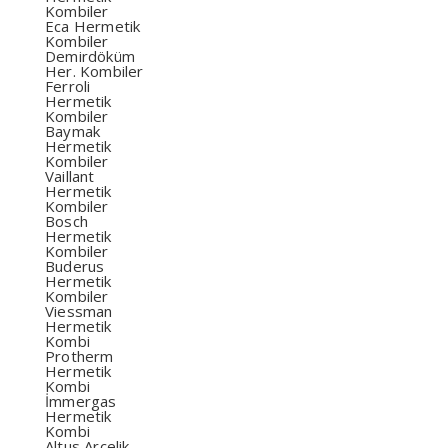
Kombiler
Eca Hermetik
Kombiler
Demirdöküm
Her. Kombiler
Ferroli
Hermetik
Kombiler
Baymak
Hermetik
Kombiler
Vaillant
Hermetik
Kombiler
Bosch
Hermetik
Kombiler
Buderus
Hermetik
Kombiler
Viessman
Hermetik
Kombi
Protherm
Hermetik
Kombi
İmmergas
Hermetik
Kombi
Altus Arçelik