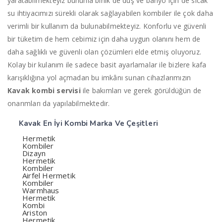
yaratabilmekteyiz bununla birlik de duş ve banyo için de sıcak
su ihtiyacımızı sürekli olarak sağlayabilen kombiler ile çok daha
verimli bir kullanım da bulunabilmekteyiz. Konforlu ve güvenli
bir tüketim de hem cebimiz için daha uygun olanını hem de
daha sağlıklı ve güvenli olan çözümleri elde etmiş oluyoruz.
Kolay bir kulanım ile sadece basit ayarlamalar ile bizlere kafa
karışıklığına yol açmadan bu imkânı sunan cihazlarımızın
Kavak
kombi servisi
ile bakımları ve gerek görüldüğün de
onarımları da yapılabilmektedir.
Kavak En İyi
Kombi Marka Ve Çeşitleri
Hermetik
Kombiler
Dizayn
Hermetik
Kombiler
Airfel Hermetik
Kombiler
Warmhaus
Hermetik
Kombi
Ariston
Hermetik