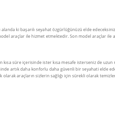
u alanda ki başarılı seyahat özgürlüğünüzü elde edeceksini
odel araçlar ile hizmet etmektedir. Son model araçlar ile ar
e en kısa süre içerisinde ister kısa mesafe isterseniz de uz
inde artık daha konforlu daha güvenli bir seyahati elde ede
arak araçların sizlerin sağlığı için sürekli olarak temizleni