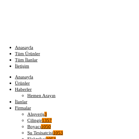
Anasayfa
Tüm Ürünler
Tüm İlanlar
İletişim
Anasayfa
Ürünler
Haberler
Hemen Arayın
İlanlar
Firmalar
Alışveriş
3
Çilingir
1357
Boyacı
1050
Su Tesisatcisi
1053