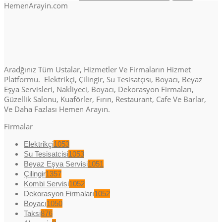
HemenArayin.com
Aradğınız Tüm Ustalar, Hizmetler Ve Firmaların Hizmet
Platformu. Elektrikçi, Çilingir, Su Tesisatçısı, Boyacı, Beyaz
Eşya Servisleri, Nakliyeci, Boyacı, Dekorasyon Firmaları,
Güzellik Salonu, Kuaförler, Fırın, Restaurant, Cafe Ve Barlar,
Ve Daha Fazlası Hemen Arayın.
Firmalar
Elektrikçi
1053
Su Tesisatcisi
1053
Beyaz Eşya Servisi
1051
Çilingir
1357
Kombi Servisi
1052
Dekorasyon Firmaları
1052
Boyacı
1050
Taksi
876