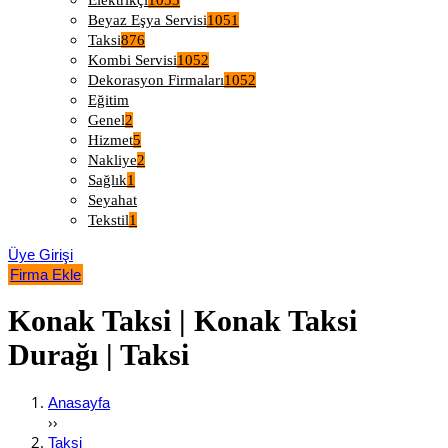
Elektrikçi
1053
Beyaz Eşya Servisi
1051
Taksi
876
Kombi Servisi
1052
Dekorasyon Firmaları
1052
Eğitim
Genel
2
Hizmet
5
Nakliye
2
Sağlık
1
Seyahat
Tekstil
1
Üye Girişi
Firma Ekle
Konak Taksi | Konak Taksi
Durağı | Taksi
Anasayfa
››
Taksi