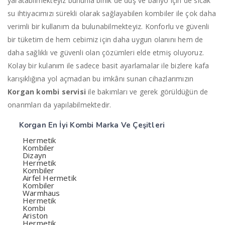
yaratabilmekteyiz bununla birlik de duş ve banyo için de sıcak
su ihtiyacımızı sürekli olarak sağlayabilen kombiler ile çok daha
verimli bir kullanım da bulunabilmekteyiz. Konforlu ve güvenli
bir tüketim de hem cebimiz için daha uygun olanını hem de
daha sağlıklı ve güvenli olan çözümleri elde etmiş oluyoruz.
Kolay bir kulanım ile sadece basit ayarlamalar ile bizlere kafa
karışıklığına yol açmadan bu imkânı sunan cihazlarımızın
Korgan
kombi servisi
ile bakımları ve gerek görüldüğün de
onarımları da yapılabilmektedir.
Korgan En İyi
Kombi Marka Ve Çeşitleri
Hermetik
Kombiler
Dizayn
Hermetik
Kombiler
Airfel Hermetik
Kombiler
Warmhaus
Hermetik
Kombi
Ariston
Hermetik