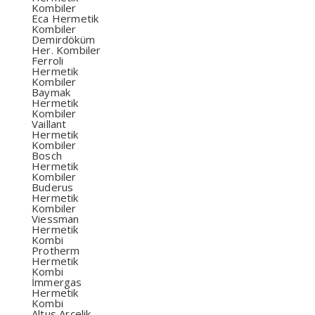
Kombiler
Eca Hermetik
Kombiler
Demirdöküm
Her. Kombiler
Ferroli
Hermetik
Kombiler
Baymak
Hermetik
Kombiler
Vaillant
Hermetik
Kombiler
Bosch
Hermetik
Kombiler
Buderus
Hermetik
Kombiler
Viessman
Hermetik
Kombi
Protherm
Hermetik
Kombi
İmmergas
Hermetik
Kombi
Altus Arçelik