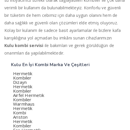
su ihtiyacımızı sürekli olarak sağlayabilen kombiler ile çok daha
verimli bir kullanım da bulunabilmekteyiz. Konforlu ve güvenli
bir tüketim de hem cebimiz için daha uygun olanını hem de
daha sağlıklı ve güvenli olan çözümleri elde etmiş oluyoruz.
Kolay bir kulanım ile sadece basit ayarlamalar ile bizlere kafa
karışıklığına yol açmadan bu imkânı sunan cihazlarımızın
Kulu
kombi servisi
ile bakımları ve gerek görüldüğün de
onarımları da yapılabilmektedir.
Kulu En İyi
Kombi Marka Ve Çeşitleri
Hermetik
Kombiler
Dizayn
Hermetik
Kombiler
Airfel Hermetik
Kombiler
Warmhaus
Hermetik
Kombi
Ariston
Hermetik
Kombiler