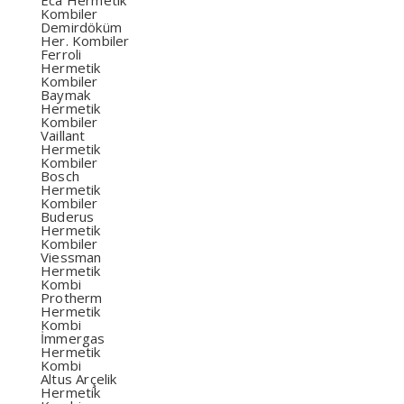
Eca Hermetik
Kombiler
Demirdöküm
Her. Kombiler
Ferroli
Hermetik
Kombiler
Baymak
Hermetik
Kombiler
Vaillant
Hermetik
Kombiler
Bosch
Hermetik
Kombiler
Buderus
Hermetik
Kombiler
Viessman
Hermetik
Kombi
Protherm
Hermetik
Kombi
İmmergas
Hermetik
Kombi
Altus Arçelik
Hermetik