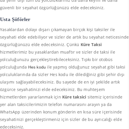
da şehir dışı tüm bu yolculuklarınız da daha keyifli ve daha
güvenli bir seyahat özgürlüğünüzü elde edeceksiniz.
Usta Şöförler
Yasaklardan dolayı dışarı çıkamayan birçok kişi taksiler ile
seyahati elde edebiliyor ve sizler de artık bu seyahat neticesinde
özgürlüğünüzü elde edeceksiniz. Çünkü
Küre Taksi
hizmetlerimiz bu yasaklardan muaftır ve sizler de taksi ile
yolculuğunuzu gerçekleştirebileceksiniz. Tıpkı bir otobüs
yolculuğunda
ile yapmış olduğunuz seyahat gibi taksi
Hes kodu
yolculuklarında da sizler Hes kodu ile dilediğiniz gibi şehir dışı
ulaşımı sağlayabileceksiniz. Bu sayede de en iyi şekilde artık
özgürce seyahatinizi elde edeceksiniz. Bu muhteşem
hizmetlerden yararlanmak için
Küre taksici
sitemiz içerisinde
yer alan taksicilerimizin telefon numarasını arayın ya da
WhatsApp üzerinden konum gönderin en kısa süre içerisinde
seyahatinizi gerçekleştirmeniz için sizler de bu ayrıcalığı elde
edeceksiniz.