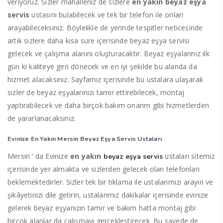
veriyoruz. Sizler mahalleniz de sizlere
en yakın beyaz eşya
servis
ustasını bulabilecek ve tek bir telefon ile onları
arayabileceksiniz. Böylelikle de yerinde tespitler neticesinde
artık sizlere daha kısa süre içerisinde beyaz eşya servisi
gelecek ve çalışma alanını oluşturacaktır. Beyaz eşyalarınız ilk
gün ki kaliteye geri dönecek ve en iyi şekilde bu alanda da
hizmet alacaksınız. Sayfamız içerisinde bu ustalara ulaşarak
sizler de beyaz eşyalarınızı tamir ettirebilecek, montaj
yaptırabilecek ve daha birçok bakım onarım gibi hizmetlerden
de yararlanacaksınız.
Evinize En Yakın Mersin Beyaz Eşya Servis Ustaları
Mersin ‘ da Evinize
en yakın
ustaları sitemiz
beyaz eşya servis
içerisinde yer almakta ve sizlerden gelecek olan telefonları
beklemektedirler. Sizler tek bir tıklama ile ustalarımızı arayın ve
şikâyetinizi dile getirin, ustalarımız dakikalar içerisinde evinize
gelerek beyaz eşyanızın tamir ve bakım hatta montaj gibi
birçok alanlar da çalışmayı gerçekleştirecek. Bu sayede de