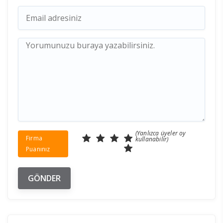
(Yanlızca üyeler oy
Firma
kullanabilir)
Puanınız