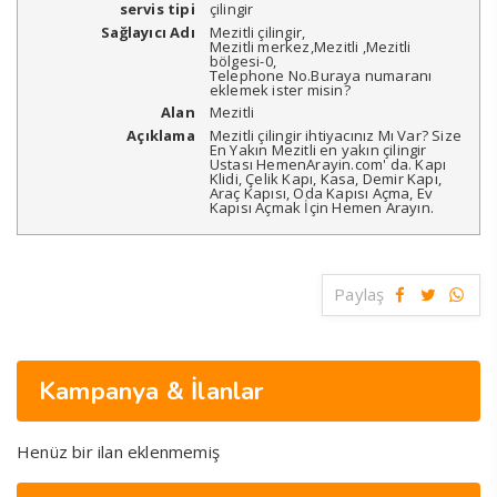
servis tipi
çilingir
Sağlayıcı Adı
Mezitli çilingir
,
Mezitli merkez
,
Mezitli
,
Mezitli
bölgesi
-
0
,
Telephone No.Buraya numaranı
eklemek ister misin?
Alan
Mezitli
Açıklama
Mezitli çilingir ihtiyacınız Mı Var? Size
En Yakın Mezitli en yakın çilingir
Ustası HemenArayin.com' da. Kapı
Klidi, Çelik Kapı, Kasa, Demir Kapı,
Araç Kapısı, Oda Kapısı Açma, Ev
Kapısı Açmak İçin Hemen Arayın.
Paylaş
Kampanya & İlanlar
Henüz bir ilan eklenmemiş