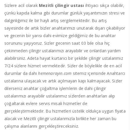
Sizlere acil olarak
Mezitli çilingir ustası
ihtiyacı sıkça olabilir,
çünkü kapıda kalma gibi durumlar günlük yaşantımızın stresi ve
dalgınlığımız ile bir hayli artış sergilemektedir. Bu artış
sayesinde de artık bizler anahtarımızı unutarak dışarı çıkabiliyor
ve gecenin bir yarısı dahi evimize geldiğimiz de bu anahtar
sorununu yaşıyoruz. Sizler gecenin saat 03 bile olsa hiç
çekinmeden çilingir ustalarımızı arayabilir ve onlardan yardım
alabilirsiniz. Adeta hayat kurtarıcı bir şekilde çilingir ustalarımız
7/24 sizlere hizmet vermektedir. Sizler de böylelikle de en acil
durumlar da dahi
hemenarayin.com
sitemiz içerisinde Anahtarcı
ustalarına ulaşacak ve artık açılmayan kapı kalmayacak. Sizler
dilerseniz anahtar çoğaltma işlemlerin de dahi çilingir
ustalarımızı arayabilir ustalarımız sizlerden anahtarları alıp
çoğaltarak evlere servis misali hizmetler de
gerçekleştirmektedir. Bu hizmetleri üstelik oldukça uygun fiyata
alacak ve Mezitli çilingir ustalarımızla birlikte her zaman bu
çalışma alanlarını gerçekleştireceksiniz.