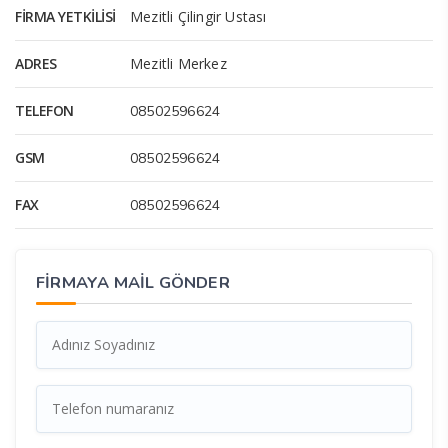
FIRMA YETKILISI
Mezitli Çilingir Ustası
ADRES
Mezitli Merkez
TELEFON
08502596624
GSM
08502596624
FAX
08502596624
FİRMAYA MAİL GÖNDER