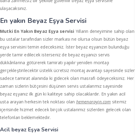
daha zahmetsiz bir şekilde güvenilir beyaz eşya servisine
ulaşacaksınız.
En yakın Beyaz Eşya Servisi
Mutki En Yakın Beyaz Eşya servisi
Yılların deneyimine sahip olan
bu ustalar tarafından sizler markası ne olursa olsun bütün beyaz
eşya servisini temin edeceksiniz. İster beyaz eşyanızın bulunduğu
yerde tamir edilecek isterseniz de beyaz eşyanızı servis
dükkânlarına götürerek tamiratı yapılır yeniden montajı
gerçekleştirilecektir üstelik ücretsiz montaj avantajı sayesinde sizler
sadece tamirat alanında ki gidecek olan masrafı ödeyeceksiniz. Her
zaman sizlerin bütçesini düşünen servis ustalarımız sayesinde
beyaz eşyanız ilk gün ki kaliteye sahip olacaklardır. En yakın acil
usta arayan herkesin tek noktası olan
hemenarayin.com
sitemiz
içerisinde hizmet edecek birçok ustalarımız sizlerden gelecek olan
telefonları beklemektedir.
Acil beyaz Eşya Servisi