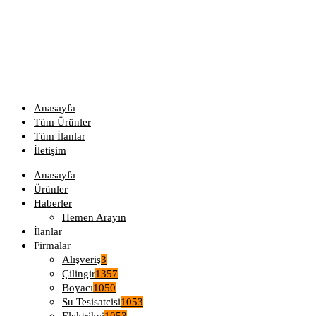
Anasayfa
Tüm Ürünler
Tüm İlanlar
İletişim
Anasayfa
Ürünler
Haberler
Hemen Arayın
İlanlar
Firmalar
Alışveriş
3
Çilingir
1357
Boyacı
1050
Su Tesisatcisi
1053