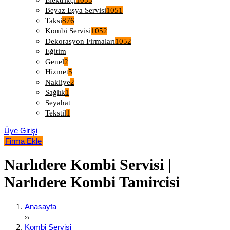
Elektrikçi
1053
Beyaz Eşya Servisi
1051
Taksi
876
Kombi Servisi
1052
Dekorasyon Firmaları
1052
Eğitim
Genel
2
Hizmet
5
Nakliye
2
Sağlık
1
Seyahat
Tekstil
1
Üye Girişi
Firma Ekle
Narlıdere Kombi Servisi |
Narlıdere Kombi Tamircisi
Anasayfa
››
Kombi Servisi