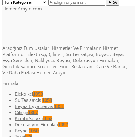
HemenArayin.com
Aradğınız Tüm Ustalar, Hizmetler Ve Firmaların Hizmet
Platformu. Elektrikçi, Çilingir, Su Tesisatçısı, Boyacı, Beyaz
Eşya Servisleri, Nakliyeci, Boyacı, Dekorasyon Firmaları,
Güzellik Salonu, Kuaförler, Fırın, Restaurant, Cafe Ve Barlar,
Ve Daha Fazlası Hemen Arayın.
Firmalar
Elektrikçi
1053
Su Tesisatcisi
1053
Beyaz Eşya Servisi
1051
Çilingir
1357
Kombi Servisi
1052
Dekorasyon Firmaları
1052
Boyacı
1050
Taksi
876