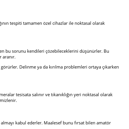
ğının tespiti tamamen özel cihazlar ile noktasal olarak
azen bu sorunu kendileri çözebileceklerini düşünürler. Bu
 aranır.
görürler. Delinme ya da kırılma problemleri ortaya çıkarken
meralar tesisata salınır ve tıkanıklığın yeri noktasal olarak
emizlenir.
t almayı kabul ederler. Maalesef bunu fırsat bilen amatör