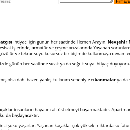
atçısı
ihtiyacı için günün her saatinde Hemen Arayın.
Nevşehir 
 tesisat işlerinde, armatür ve çeşme arızalarında Yaşanan sorun
un çözülür ve tekrar suyu kusursuz bir biçimde kullanmaya devam e
 günün her saatinde sıcak ya da soğuk suya ihtiyaç duyuyoruz. S
pılmış olsa dahi bazen yanlış kullanım sebebiyle
tıkanmalar
ya da 
açaklar insanların hayatını alt üst etmeyi başarmaktadır. Apartma
ku da başlayacaktır.
ikinci şoku yaşarlar. Yaşanan kaçaklar çok yüksek miktarda su fat