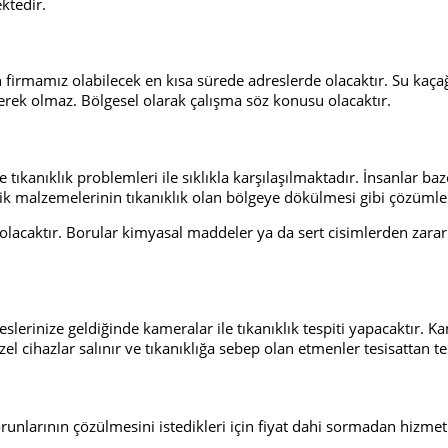
ktedir.
n firmamız olabilecek en kısa sürede adreslerde olacaktır. Su kaça
erek olmaz. Bölgesel olarak çalışma söz konusu olacaktır.
e tıkanıklık problemleri ile sıklıkla karşılaşılmaktadır. İnsanlar b
lik malzemelerinin tıkanıklık olan bölgeye dökülmesi gibi çözümler
caktır. Borular kimyasal maddeler ya da sert cisimlerden zarar 
eslerinize geldiğinde kameralar ile tıkanıklık tespiti yapacaktır. Ka
zel cihazlar salınır ve tıkanıklığa sebep olan etmenler tesisattan t
orunlarının çözülmesini istedikleri için fiyat dahi sormadan hizme