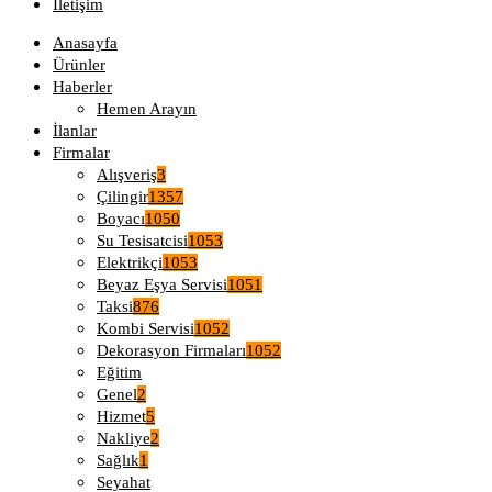
İletişim
Anasayfa
Ürünler
Haberler
Hemen Arayın
İlanlar
Firmalar
Alışveriş
3
Çilingir
1357
Boyacı
1050
Su Tesisatcisi
1053
Elektrikçi
1053
Beyaz Eşya Servisi
1051
Taksi
876
Kombi Servisi
1052
Dekorasyon Firmaları
1052
Eğitim
Genel
2
Hizmet
5
Nakliye
2
Sağlık
1
Seyahat