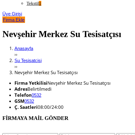
Tekstil
1
Üye Girişi
Firma Ekle
Nevşehir Merkez Su Tesisatçısı
Anasayfa
››
Su Tesisatcisi
››
Nevşehir Merkez Su Tesisatçısı
Firma Yetkilisi
Nevşehir Merkez Su Tesisatçısı
Adres
Belirtilmedi
Telefon
0532
GSM
0532
Ç. Saatleri
08:00/24:00
FİRMAYA MAİL GÖNDER