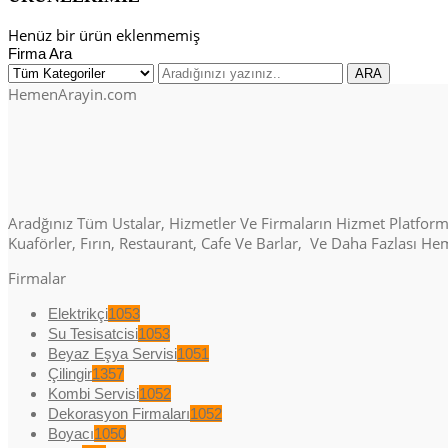
Henüz bir ürün eklenmemiş
Firma Ara
HemenArayin.com
Aradğınız Tüm Ustalar, Hizmetler Ve Firmaların Hizmet Platformu. 
Kuaförler, Fırın, Restaurant, Cafe Ve Barlar, Ve Daha Fazlası H
Firmalar
Elektrikçi
1053
Su Tesisatcisi
1053
Beyaz Eşya Servisi
1051
Çilingir
1357
Kombi Servisi
1052
Dekorasyon Firmaları
1052
Boyacı
1050