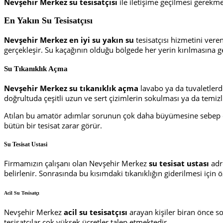
Nevşehir Merkez
su tesisatçısı
ile iletişime geçilmesi gerekme
En Yakın Su Tesisatçısı
Nevşehir Merkez
en
iyi
su yakın su
tesisatçısı hizmetini vere
gerçekleşir. Su kaçağının olduğu bölgede her yerin kırılmasına g
Su Tıkanıklık Açma
Nevşehir Merkez su tıkanıklık açma
lavabo ya da tuvaletlerd
doğrultuda çeşitli uzun ve sert çizimlerin sokulması ya da temiz
Atılan bu amatör adımlar sorunun çok daha büyümesine sebep ola
bütün bir tesisat zarar görür.
Su Tesisat Ustasi
Firmamızın çalışanı olan Nevşehir Merkez
su tesisat ustası
adr
belirlenir. Sonrasında bu kısımdaki tıkanıklığın giderilmesi için ö
Acil Su Tesisatçı
Nevşehir Merkez
acil su tesisatçısı
arayan kişiler biran önce s
tesisatçılar çok yüksek ücretler talep etmektedir.