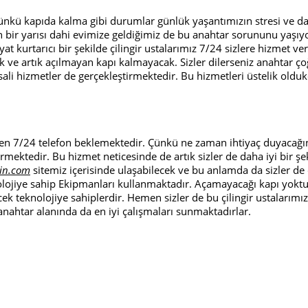
 çünkü kapıda kalma gibi durumlar günlük yaşantımızın stresi ve dalg
in bir yarısı dahi evimize geldiğimiz de bu anahtar sorununu yaşıyo
yat kurtarıcı bir şekilde çilingir ustalarımız 7/24 sizlere hizmet v
k ve artık açılmayan kapı kalmayacak. Sizler dilerseniz anahtar çoğ
sali hizmetler de gerçekleştirmektedir. Bu hizmetleri üstelik oldukç
lerden 7/24 telefon beklemektedir. Çünkü ne zaman ihtiyaç duyacağ
mektedir. Bu hizmet neticesinde de artık sizler de daha iyi bir şe
in.com
sitemiz içerisinde ulaşabilecek ve bu anlamda da sizler de 
nolojiye sahip Ekipmanları kullanmaktadır. Açamayacağı kapı yoktu
cek teknolojiye sahiplerdir. Hemen sizler de bu çilingir ustalarımız
 anahtar alanında da en iyi çalışmaları sunmaktadırlar.