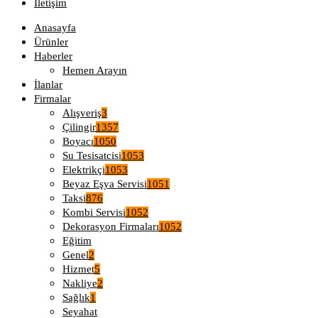
İletişim
Anasayfa
Ürünler
Haberler
Hemen Arayın
İlanlar
Firmalar
Alışveriş
3
Çilingir
1357
Boyacı
1050
Su Tesisatcisi
1053
Elektrikçi
1053
Beyaz Eşya Servisi
1051
Taksi
876
Kombi Servisi
1052
Dekorasyon Firmaları
1052
Eğitim
Genel
2
Hizmet
5
Nakliye
2
Sağlık
1
Seyahat