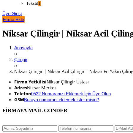
Tekstil
1
Üye Girişi
Firma Ekle
Niksar Çilingir | Niksar Acil Çilin
Anasayfa
››
Çilingir
››
Niksar Çilingir | Niksar Acil Çilingir | Niksar En Yakın Çilin
Firma Yetkilisi
Niksar Çilingir Ustası
Adres
Niksar Merkez
Telefon
0532 Numaranızı Eklemek İçin Üye Olun
GSM
Buraya numaranı eklemek ister misin?
FİRMAYA MAİL GÖNDER