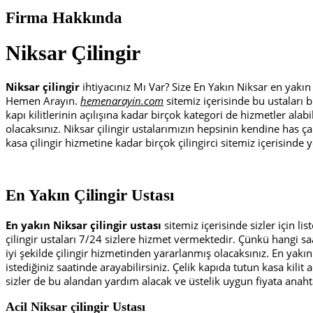
Firma Hakkında
Niksar Çilingir
Niksar çilingir
ihtiyacınız Mı Var? Size En Yakın Niksar en yakı
Hemen Arayın.
hemenarayin.com
sitemiz içerisinde bu ustaları b
kapı kilitlerinin açılışına kadar birçok kategori de hizmetler alab
olacaksınız. Niksar çilingir ustalarımızın hepsinin kendine has çal
kasa çilingir hizmetine kadar birçok çilingirci sitemiz içerisinde 
En Yakın Çilingir Ustası
En yakın Niksar çilingir ustası
sitemiz içerisinde sizler için lis
çilingir ustaları 7/24 sizlere hizmet vermektedir. Çünkü hangi saa
iyi şekilde çilingir hizmetinden yararlanmış olacaksınız. En yakın ç
istediğiniz saatinde arayabilirsiniz. Çelik kapıda tutun kasa kili
sizler de bu alandan yardım alacak ve üstelik uygun fiyata anahta
Acil Niksar çilingir Ustası