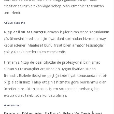
cihazlar salınır ve tıkanıklığa sebep olan etmenler tesisattan
temizlenir.
Acil Su Tesisatçı
Nizip
acil su tesisatçısı
arayan kişiler biran önce sorunlarının
çözülmesini istedikleri için fiyat dahi sormadan hizmet almayı
kabul ederler. Maalesef bunu fırsat bilen amatör tesisatçılar
çok yüksek ücretler talep etmektedir.
Firmamız Nizip de özel cihazlar ile profesyonel bir hizmet
sunan su tesisatçıları arasında en uygun fiyatları sunan
firmadır. Bizlerle iletişime geçtiğinizde fiyat konusunda net bir
bilgi alabilirsiniz. Talep ettiğiniz hizmete göre belirlenmiş olan
ücretler size aktarılacaktır. İşlem sonrasında herhangi bir
ekstra ücret talebi söz konusu olmaz.
Hizmetlerimiz:
Kırmadan Dökemeden Su Kaçağı Bulma Ve Tamir İşlemi