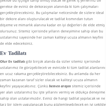
şekilde bu işçiliğe sahip olmuş olacak ve gerek iş yerleriniz de
gerekse de eviniz de dekorasyon alanında ki tüm çalışmaları
gerçekleştireceksiniz. Bu çalışmalar neticesinde de sizlere ideal
bir dekore alanı oluşturulacak ve tadilat kısmından tutun
döşeme ve mimarlık alanına kadar en iyi değerleri de elde etmiş
olursunuz. Sitemiz içerisinde yılların deneyimine sahip olan bu
ustalarımız sayesinde her zaman kaliteyi ucuza almanın keyfini
de elde edeceksiniz.
Ev Tadilatı
Olur Ev tadilatı
gibi birçok alanda da sizler sitemiz içerisinde
ustalarımız ile görüşebilecek ve evinizde ki tüm tadilat alanlarını
en ucuz rakama gerçekleştirebileceksiniz. Bu anlamda da her
zaman kazanan taraf sizler olacak ve kaliteyi ucuza almanın
keyfini yaşayacaksınız. Çünkü
hemen arayın
sitemiz içerisinde
yer alan ustalarımız bu işte yıllarını vermiş ve oldukça deneyime
sahip olan ustalarımızdır. Eviniz de hangi tadilat yapılacak ve ne
tarz bir işlem uygulanacak bunu gözlemleyebilecek en iyi şekilde