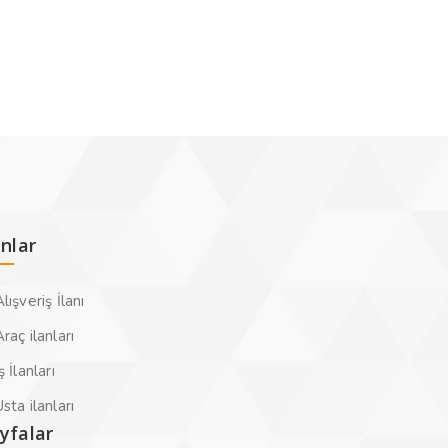
anlar
lışveriş İlanı
raç ilanları
ş İlanları
sta ilanları
yfalar