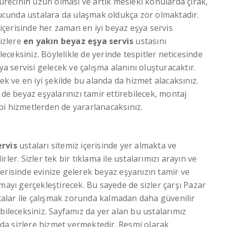
ürecinin uzun olması ve artık mesleki konularda çırak,
onucunda ustalara da ulaşmak oldukça zor olmaktadır.
 içerisinde her zaman en iyi beyaz eşya servis
sizlere
en yakın beyaz eşya servis
ustasını
ileceksiniz. Böylelikle de yerinde tespitler neticesinde
ya servisi gelecek ve çalışma alanını oluşturacaktır.
ek ve en iyi şekilde bu alanda da hizmet alacaksınız.
 de beyaz eşyalarınızı tamir ettirebilecek, montaj
bi hizmetlerden de yararlanacaksınız.
ervis
ustaları sitemiz içerisinde yer almakta ve
ler. Sizler tek bir tıklama ile ustalarımızı arayın ve
 içerisinde evinize gelerek beyaz eşyanızın tamir ve
mayı gerçekleştirecek. Bu sayede de sizler çarşı Pazar
alar ile çalışmak zorunda kalmadan daha güvenilir
bileceksiniz. Sayfamız da yer alan bu ustalarımız
anda sizlere hizmet vermektedir. Resmi olarak