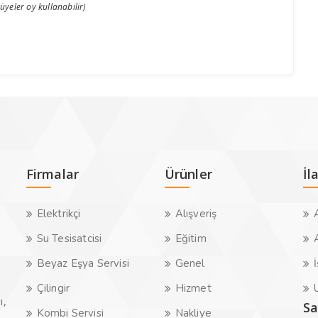
 üyeler oy kullanabilir)
Firmalar
Ürünler
İl
Elektrikçi
Alışveriş
A
Su Tesisatcisi
Eğitim
A
Beyaz Eşya Servisi
Genel
İ
Çilingir
Hizmet
U
ı,
Sa
Kombi Servisi
Nakliye