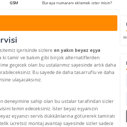
GSM
Buraya numaranı eklemek ister misin?
rvisi
H
itemiz içerisinde sizlere
en yakın beyaz eşya
a ki tamir ve bakım gibi birçok alternatiflerden
etişime geçecek olan bu ustalarımız sayesinde artık daha
şturabileceksiniz. Bu sayede de daha tasarruflu ve daha
isine ulaşacaksınız.
ın deneyimine sahip olan bu ustalar tarafından sizler
sini temin edeceksiniz. İster beyaz eşyanızın
beyaz eşyanızı servis dükkânlarına götürerek tamiratı
telik ücretsiz montaj avantajı sayesinde sizler sadece