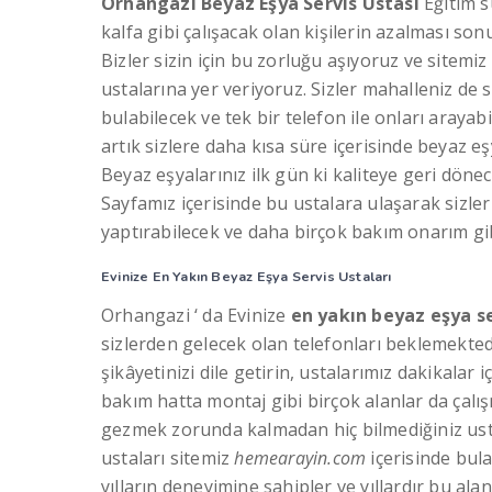
Orhangazi Beyaz Eşya Servis Ustası
Eğitim s
kalfa gibi çalışacak olan kişilerin azalması s
Bizler sizin için bu zorluğu aşıyoruz ve sitemiz
ustalarına yer veriyoruz. Sizler mahalleniz de 
bulabilecek ve tek bir telefon ile onları arayab
artık sizlere daha kısa süre içerisinde beyaz eş
Beyaz eşyalarınız ilk gün ki kaliteye geri dönec
Sayfamız içerisinde bu ustalara ulaşarak sizler
yaptırabilecek ve daha birçok bakım onarım gi
Evinize En Yakın Beyaz Eşya Servis Ustaları
Orhangazi ‘ da Evinize
en yakın beyaz eşya s
sizlerden gelecek olan telefonları beklemektedir
şikâyetinizi dile getirin, ustalarımız dakikalar
bakım hatta montaj gibi birçok alanlar da çalış
gezmek zorunda kalmadan hiç bilmediğiniz ust
ustaları sitemiz
hemearayin.com
içerisinde bula
yılların deneyimine sahipler ve yıllardır bu al