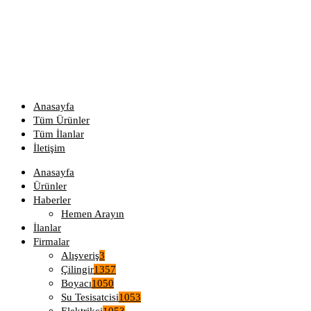
Anasayfa
Tüm Ürünler
Tüm İlanlar
İletişim
Anasayfa
Ürünler
Haberler
Hemen Arayın
İlanlar
Firmalar
Alışveriş
3
Çilingir
1357
Boyacı
1050
Su Tesisatcisi
1053