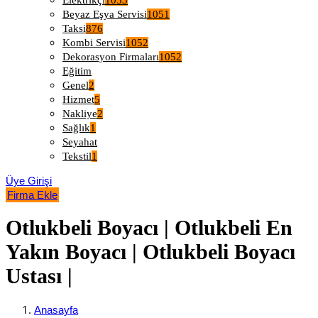
Elektrikçi
1053
Beyaz Eşya Servisi
1051
Taksi
876
Kombi Servisi
1052
Dekorasyon Firmaları
1052
Eğitim
Genel
2
Hizmet
5
Nakliye
2
Sağlık
1
Seyahat
Tekstil
1
Üye Girişi
Firma Ekle
Otlukbeli Boyacı | Otlukbeli En
Yakın Boyacı | Otlukbeli Boyacı
Ustası |
Anasayfa