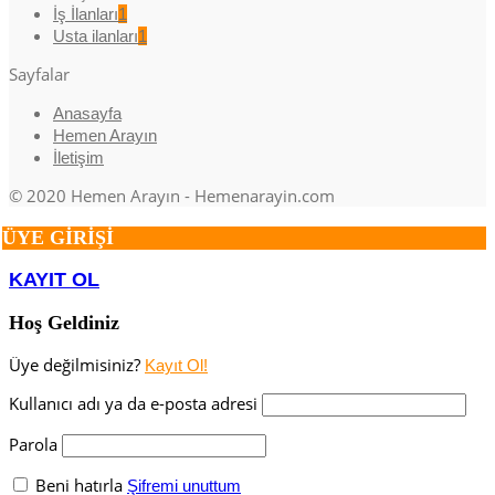
İş İlanları
1
Usta ilanları
1
Sayfalar
Anasayfa
Hemen Arayın
İletişim
© 2020 Hemen Arayın - Hemenarayin.com
ÜYE GİRİŞİ
KAYIT OL
Hoş Geldiniz
Üye değilmisiniz?
Kayıt Ol!
Kullanıcı adı ya da e-posta adresi
Parola
Beni hatırla
Şifremi unuttum