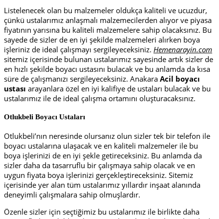
Listelenecek olan bu malzemeler oldukça kaliteli ve ucuzdur,
çünkü ustalarımız anlaşmalı malzemecilerden alıyor ve piyasa
fiyatının yarısına bu kaliteli malzemelere sahip olacaksınız. Bu
sayede de sizler de en iyi şekilde malzemeleri alırken boya
işleriniz de ideal çalışmayı sergileyeceksiniz.
Hemenarayin.com
sitemiz içerisinde bulunan ustalarımız sayesinde artık sizler de
en hızlı şekilde boyacı ustasını bulacak ve bu anlamda da kısa
süre de çalışmanızı sergileyeceksiniz. Anakara
Acil boyacı
ustası
arayanlara özel en iyi kalifiye de ustaları bulacak ve bu
ustalarımız ile de ideal çalışma ortamını oluşturacaksınız.
Otlukbeli Boyacı Ustaları
Otlukbeli’nın neresinde olursanız olun sizler tek bir telefon ile
boyacı ustalarına ulaşacak ve en kaliteli malzemeler ile bu
boya işlerinizi de en iyi şekle getireceksiniz. Bu anlamda da
sizler daha da tasarruflu bir çalışmaya sahip olacak ve en
uygun fiyata boya işlerinizi gerçekleştireceksiniz. Sitemiz
içerisinde yer alan tüm ustalarımız yıllardır inşaat alanında
deneyimli çalışmalara sahip olmuşlardır.
Özenle sizler için seçtiğimiz bu ustalarımız ile birlikte daha