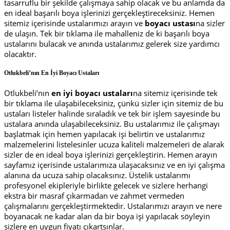
tasarruflu bir şekilde çalışmaya sahip olacak ve bu anlamda da
en ideal başarılı boya işlerinizi gerçekleştireceksiniz. Hemen
sitemiz içerisinde ustalarımızı arayın ve
boyacı ustası
na sizler
de ulaşın. Tek bir tıklama ile mahalleniz de ki başarılı boya
ustalarını bulacak ve anında ustalarımız gelerek size yardımcı
olacaktır.
Otlukbeli’nın En İyi Boyacı Ustaları
Otlukbeli’nın
en iyi boyacı ustaları
na sitemiz içerisinde tek
bir tıklama ile ulaşabileceksiniz, çünkü sizler için sitemiz de bu
ustaları listeler halinde sıraladık ve tek bir işlem sayesinde bu
ustalara anında ulaşabileceksiniz. Bu ustalarımız ile çalışmayı
başlatmak için hemen yapılacak işi belirtin ve ustalarımız
malzemelerini listelesinler ucuza kaliteli malzemeleri de alarak
sizler de en ideal boya işlerinizi gerçekleştirin. Hemen arayın
sayfamız içerisinde ustalarımıza ulaşacaksınız ve en iyi çalışma
alanına da ucuza sahip olacaksınız. Üstelik ustalarımı
profesyonel ekipleriyle birlikte gelecek ve sizlere herhangi
ekstra bir masraf çıkarmadan ve zahmet vermeden
çalışmalarını gerçekleştirmektedir. Ustalarımızı arayın ve nere
boyanacak ne kadar alan da bir boya işi yapılacak söyleyin
sizlere en uygun fiyatı çıkartsınlar.