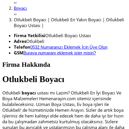
››
Boyacı
››
Otlukbeli Boyacı | Otlukbeli En Yakın Boyacı | Otlukbeli
Boyacı Ustası |
Firma Yetkilisi
Otlukbeli Boyacı Ustası
Adres
Otlukbeli
Telefon
0532 Numaranızı Eklemek İçin Üye Olun
GSM
Buraya numaranı eklemek ister misin?
Firma Hakkında
Otlukbeli Boyacı
Otlukbeli
boyacı
ustası mı Lazım? Otlukbeli En İyi Boyacı Ve
Boya Malzemeleri Hemenarayin.com sitemiz içerisinde
bulabileceksiniz. Uzman Boya Ustası, Ev boya işleri ile
Otlukbeli’ de hizmetinizde Hemen Arayın. Sizler de artık boya
işleriniz de hem kaliteyi elde edecek hem de daha iyi bir hızın
da bu çalışmadan zahmetsiz kurtulmuş olacaksınız. Sizlere
sunulan bu ayrıcalık ve ustalarımızın bu çalışma alanı ile daha