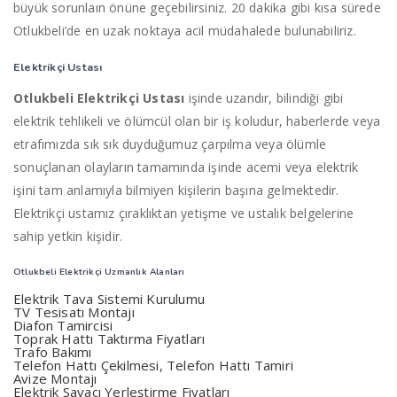
büyük sorunlaın önüne geçebilirsiniz. 20 dakika gibi kısa sürede
Otlukbeli’de en uzak noktaya acil müdahalede bulunabiliriz.
Elektrikçi Ustası
Otlukbeli Elektrikçi Ustası
işinde uzandır, bilindiği gibi
elektrik tehlikeli ve ölümcül olan bir iş koludur, haberlerde veya
etrafımızda sık sık duyduğumuz çarpılma veya ölümle
sonuçlanan olayların tamamında işinde acemi veya elektrik
işini tam anlamıyla bilmiyen kişilerin başına gelmektedir.
Elektrikçi ustamız çıraklıktan yetişme ve ustalık belgelerine
sahip yetkin kişidir.
Otlukbeli Elektrikçi Uzmanlık Alanları
Elektrik Tava Sistemi Kurulumu
TV Tesisatı Montajı
Diafon Tamircisi
Toprak Hattı Taktırma Fiyatları
Trafo Bakımı
Telefon Hattı Çekilmesi, Telefon Hattı Tamiri
Avize Montajı
Elektrik Sayacı Yerleştirme Fiyatları