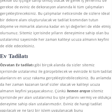
şekilde bu işçiliğe sahip olmuş olacak ve gerek iş yerleriniz de
gerekse de eviniz de dekorasyon alanında ki tüm çalışmaları
gerçekleştireceksiniz. Bu çalışmalar neticesinde de sizlere ideal
bir dekore alanı oluşturulacak ve tadilat kısmından tutun
döşeme ve mimarlık alanına kadar en iyi değerleri de elde etmiş
olursunuz. Sitemiz içerisinde yılların deneyimine sahip olan bu
ustalarımız sayesinde her zaman kaliteyi ucuza almanın keyfini
de elde edeceksiniz.
Ev Tadilatı
Özvatan Ev tadilatı
gibi birçok alanda da sizler sitemiz
içerisinde ustalarımız ile görüşebilecek ve evinizde ki tüm tadilat
alanlarını en ucuz rakama gerçekleştirebileceksiniz. Bu anlamda
da her zaman kazanan taraf sizler olacak ve kaliteyi ucuza
almanın keyfini yaşayacaksınız. Çünkü
hemen arayın
sitemiz
içerisinde yer alan ustalarımız bu işte yıllarını vermiş ve oldukça
deneyime sahip olan ustalarımızdır. Eviniz de hangi tadilat
yapılacak ve ne tarz bir işlem uygulanacak bunu