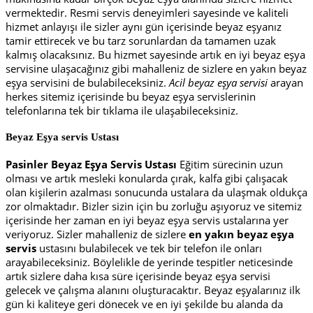
vermektedir. Resmi servis deneyimleri sayesinde ve kaliteli
hizmet anlayışı ile sizler aynı gün içerisinde beyaz eşyanız
tamir ettirecek ve bu tarz sorunlardan da tamamen uzak
kalmış olacaksınız. Bu hizmet sayesinde artık en iyi beyaz eşya
servisine ulaşacağınız gibi mahalleniz de sizlere en yakın beyaz
eşya servisini de bulabileceksiniz.
Acil beyaz eşya servisi
arayan
herkes sitemiz içerisinde bu beyaz eşya servislerinin
telefonlarına tek bir tıklama ile ulaşabileceksiniz.
Beyaz Eşya servis Ustası
Pasinler Beyaz Eşya Servis Ustası
Eğitim sürecinin uzun
olması ve artık mesleki konularda çırak, kalfa gibi çalışacak
olan kişilerin azalması sonucunda ustalara da ulaşmak oldukça
zor olmaktadır. Bizler sizin için bu zorluğu aşıyoruz ve sitemiz
içerisinde her zaman en iyi beyaz eşya servis ustalarına yer
veriyoruz. Sizler mahalleniz de sizlere
en yakın beyaz eşya
servis
ustasını bulabilecek ve tek bir telefon ile onları
arayabileceksiniz. Böylelikle de yerinde tespitler neticesinde
artık sizlere daha kısa süre içerisinde beyaz eşya servisi
gelecek ve çalışma alanını oluşturacaktır. Beyaz eşyalarınız ilk
gün ki kaliteye geri dönecek ve en iyi şekilde bu alanda da