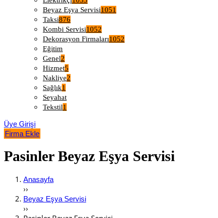
Elektrikçi
1053
Beyaz Eşya Servisi
1051
Taksi
876
Kombi Servisi
1052
Dekorasyon Firmaları
1052
Eğitim
Genel
2
Hizmet
5
Nakliye
2
Sağlık
1
Seyahat
Tekstil
1
Üye Girişi
Firma Ekle
Pasinler Beyaz Eşya Servisi
Anasayfa
››
Beyaz Eşya Servisi
››