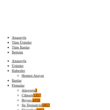
Anasayfa
Tüm Ürünler
Tüm İlanlar
İletişim
Anasayfa
Ürünler
Haberler
Hemen Arayın
İlanlar
Firmalar
Alışveriş
3
Çilingir
1357
Boyacı
1050
Su Tesisatcisi
1053