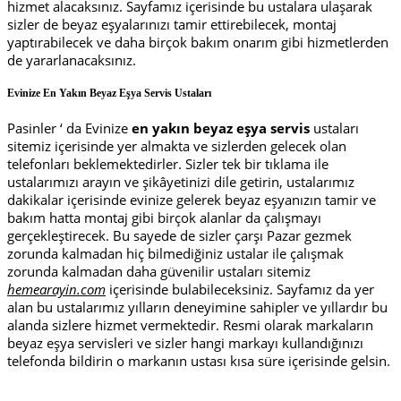
hizmet alacaksınız. Sayfamız içerisinde bu ustalara ulaşarak
sizler de beyaz eşyalarınızı tamir ettirebilecek, montaj
yaptırabilecek ve daha birçok bakım onarım gibi hizmetlerden
de yararlanacaksınız.
Evinize En Yakın Beyaz Eşya Servis Ustaları
Pasinler ‘ da Evinize
en yakın beyaz eşya servis
ustaları
sitemiz içerisinde yer almakta ve sizlerden gelecek olan
telefonları beklemektedirler. Sizler tek bir tıklama ile
ustalarımızı arayın ve şikâyetinizi dile getirin, ustalarımız
dakikalar içerisinde evinize gelerek beyaz eşyanızın tamir ve
bakım hatta montaj gibi birçok alanlar da çalışmayı
gerçekleştirecek. Bu sayede de sizler çarşı Pazar gezmek
zorunda kalmadan hiç bilmediğiniz ustalar ile çalışmak
zorunda kalmadan daha güvenilir ustaları sitemiz
hemearayin.com
içerisinde bulabileceksiniz. Sayfamız da yer
alan bu ustalarımız yılların deneyimine sahipler ve yıllardır bu
alanda sizlere hizmet vermektedir. Resmi olarak markaların
beyaz eşya servisleri ve sizler hangi markayı kullandığınızı
telefonda bildirin o markanın ustası kısa süre içerisinde gelsin.