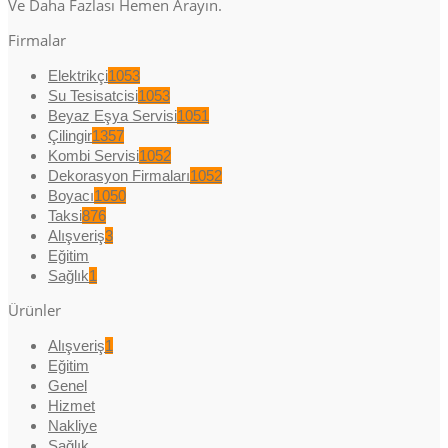
Ve Daha Fazlası Hemen Arayın.
Firmalar
Elektrikçi
1053
Su Tesisatcisi
1053
Beyaz Eşya Servisi
1051
Çilingir
1357
Kombi Servisi
1052
Dekorasyon Firmaları
1052
Boyacı
1050
Taksi
876
Alışveriş
3
Eğitim
Sağlık
1
Ürünler
Alışveriş
1
Eğitim
Genel
Hizmet
Nakliye
Sağlık