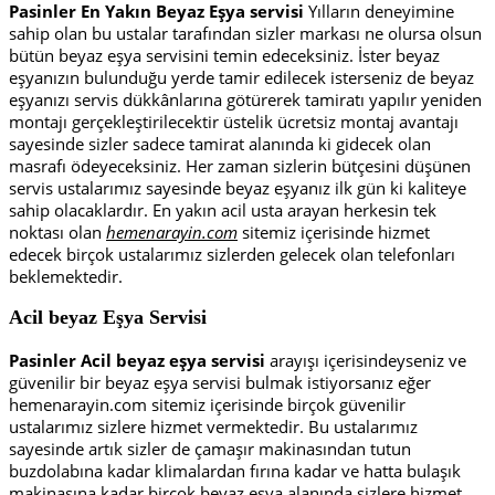
Pasinler En Yakın Beyaz Eşya servisi
Yılların deneyimine
sahip olan bu ustalar tarafından sizler markası ne olursa olsun
bütün beyaz eşya servisini temin edeceksiniz. İster beyaz
eşyanızın bulunduğu yerde tamir edilecek isterseniz de beyaz
eşyanızı servis dükkânlarına götürerek tamiratı yapılır yeniden
montajı gerçekleştirilecektir üstelik ücretsiz montaj avantajı
sayesinde sizler sadece tamirat alanında ki gidecek olan
masrafı ödeyeceksiniz. Her zaman sizlerin bütçesini düşünen
servis ustalarımız sayesinde beyaz eşyanız ilk gün ki kaliteye
sahip olacaklardır. En yakın acil usta arayan herkesin tek
noktası olan
hemenarayin.com
sitemiz içerisinde hizmet
edecek birçok ustalarımız sizlerden gelecek olan telefonları
beklemektedir.
Acil beyaz Eşya Servisi
Pasinler Acil beyaz eşya servisi
arayışı içerisindeyseniz ve
güvenilir bir beyaz eşya servisi bulmak istiyorsanız eğer
hemenarayin.com sitemiz içerisinde birçok güvenilir
ustalarımız sizlere hizmet vermektedir. Bu ustalarımız
sayesinde artık sizler de çamaşır makinasından tutun
buzdolabına kadar klimalardan fırına kadar ve hatta bulaşık
makinasına kadar birçok beyaz eşya alanında sizlere hizmet