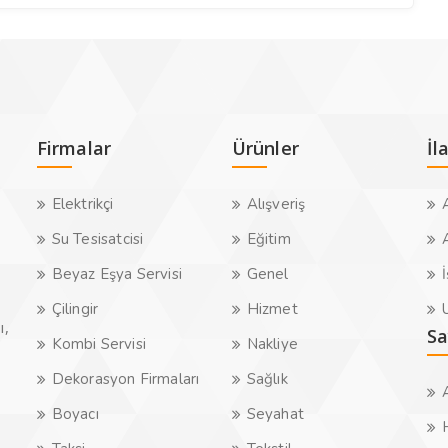
Firmalar
Ürünler
İl
Elektrikçi
Alışveriş
A
Su Tesisatcisi
Eğitim
A
Beyaz Eşya Servisi
Genel
İ
Çilingir
Hizmet
U
ı,
Sa
Kombi Servisi
Nakliye
Dekorasyon Firmaları
Sağlık
Boyacı
Seyahat