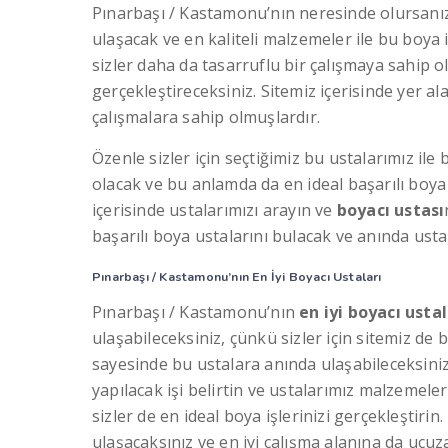
Pınarbaşı / Kastamonu’nın neresinde olursanız o
ulaşacak ve en kaliteli malzemeler ile bu boya i
sizler daha da tasarruflu bir çalışmaya sahip o
gerçekleştireceksiniz. Sitemiz içerisinde yer al
çalışmalara sahip olmuşlardır.
Özenle sizler için seçtiğimiz bu ustalarımız ile
olacak ve bu anlamda da en ideal başarılı boya 
içerisinde ustalarımızı arayın ve
boyacı ustası
başarılı boya ustalarını bulacak ve anında usta
Pınarbaşı / Kastamonu’nın En İyi Boyacı Ustaları
Pınarbaşı / Kastamonu’nın
en iyi boyacı ustal
ulaşabileceksiniz, çünkü sizler için sitemiz de b
sayesinde bu ustalara anında ulaşabileceksiniz
yapılacak işi belirtin ve ustalarımız malzemeler
sizler de en ideal boya işlerinizi gerçekleştiri
ulaşacaksınız ve en iyi çalışma alanına da ucuz