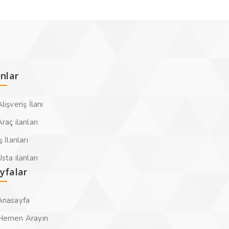
anlar
lışveriş İlanı
raç ilanları
ş İlanları
sta ilanları
yfalar
Anasayfa
Hemen Arayın