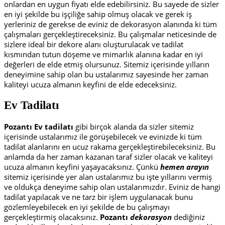
onlardan en uygun fiyatı elde edebilirsiniz. Bu sayede de sizler
en iyi şekilde bu işçiliğe sahip olmuş olacak ve gerek iş
yerleriniz de gerekse de eviniz de dekorasyon alanında ki tüm
çalışmaları gerçekleştireceksiniz. Bu çalışmalar neticesinde de
sizlere ideal bir dekore alanı oluşturulacak ve tadilat
kısmından tutun döşeme ve mimarlık alanına kadar en iyi
değerleri de elde etmiş olursunuz. Sitemiz içerisinde yılların
deneyimine sahip olan bu ustalarımız sayesinde her zaman
kaliteyi ucuza almanın keyfini de elde edeceksiniz.
Ev Tadilatı
Pozantı Ev tadilatı
gibi birçok alanda da sizler sitemiz
içerisinde ustalarımız ile görüşebilecek ve evinizde ki tüm
tadilat alanlarını en ucuz rakama gerçekleştirebileceksiniz. Bu
anlamda da her zaman kazanan taraf sizler olacak ve kaliteyi
ucuza almanın keyfini yaşayacaksınız. Çünkü
hemen arayın
sitemiz içerisinde yer alan ustalarımız bu işte yıllarını vermiş
ve oldukça deneyime sahip olan ustalarımızdır. Eviniz de hangi
tadilat yapılacak ve ne tarz bir işlem uygulanacak bunu
gözlemleyebilecek en iyi şekilde de bu çalışmayı
gerçekleştirmiş olacaksınız.
Pozantı
dekorasyon
dediğiniz