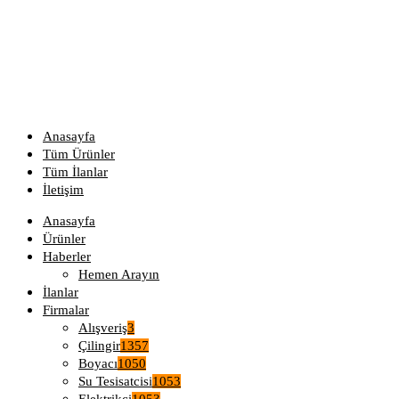
Anasayfa
Tüm Ürünler
Tüm İlanlar
İletişim
Anasayfa
Ürünler
Haberler
Hemen Arayın
İlanlar
Firmalar
Alışveriş
3
Çilingir
1357
Boyacı
1050
Su Tesisatcisi
1053