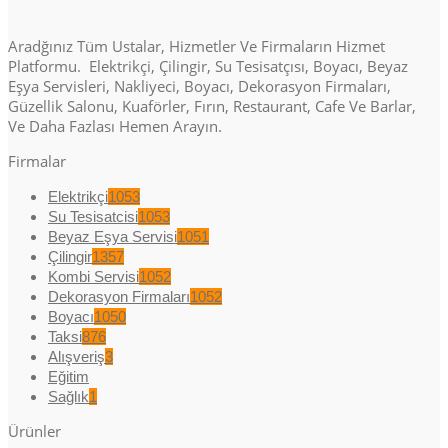
Aradğınız Tüm Ustalar, Hizmetler Ve Firmaların Hizmet
Platformu. Elektrikçi, Çilingir, Su Tesisatçısı, Boyacı, Beyaz
Eşya Servisleri, Nakliyeci, Boyacı, Dekorasyon Firmaları,
Güzellik Salonu, Kuaförler, Fırın, Restaurant, Cafe Ve Barlar,
Ve Daha Fazlası Hemen Arayın.
Firmalar
Elektrikçi
1053
Su Tesisatcisi
1053
Beyaz Eşya Servisi
1051
Çilingir
1357
Kombi Servisi
1052
Dekorasyon Firmaları
1052
Boyacı
1050
Taksi
876
Alışveriş
3
Eğitim
Sağlık
1
Ürünler