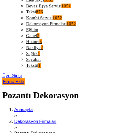
Elektrikçi
1053
Beyaz Eşya Servisi
1051
Taksi
876
Kombi Servisi
1052
Dekorasyon Firmaları
1052
Eğitim
Genel
2
Hizmet
5
Nakliye
2
Sağlık
1
Seyahat
Tekstil
1
Üye Girişi
Firma Ekle
Pozantı Dekorasyon
Anasayfa
››
Dekorasyon Firmaları
››