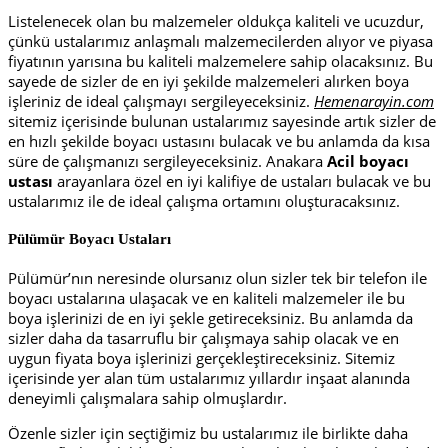
Listelenecek olan bu malzemeler oldukça kaliteli ve ucuzdur,
çünkü ustalarımız anlaşmalı malzemecilerden alıyor ve piyasa
fiyatının yarısına bu kaliteli malzemelere sahip olacaksınız. Bu
sayede de sizler de en iyi şekilde malzemeleri alırken boya
işleriniz de ideal çalışmayı sergileyeceksiniz.
Hemenarayin.com
sitemiz içerisinde bulunan ustalarımız sayesinde artık sizler de
en hızlı şekilde boyacı ustasını bulacak ve bu anlamda da kısa
süre de çalışmanızı sergileyeceksiniz. Anakara
Acil boyacı
ustası
arayanlara özel en iyi kalifiye de ustaları bulacak ve bu
ustalarımız ile de ideal çalışma ortamını oluşturacaksınız.
Pülümür Boyacı Ustaları
Pülümür’nın neresinde olursanız olun sizler tek bir telefon ile
boyacı ustalarına ulaşacak ve en kaliteli malzemeler ile bu
boya işlerinizi de en iyi şekle getireceksiniz. Bu anlamda da
sizler daha da tasarruflu bir çalışmaya sahip olacak ve en
uygun fiyata boya işlerinizi gerçekleştireceksiniz. Sitemiz
içerisinde yer alan tüm ustalarımız yıllardır inşaat alanında
deneyimli çalışmalara sahip olmuşlardır.
Özenle sizler için seçtiğimiz bu ustalarımız ile birlikte daha