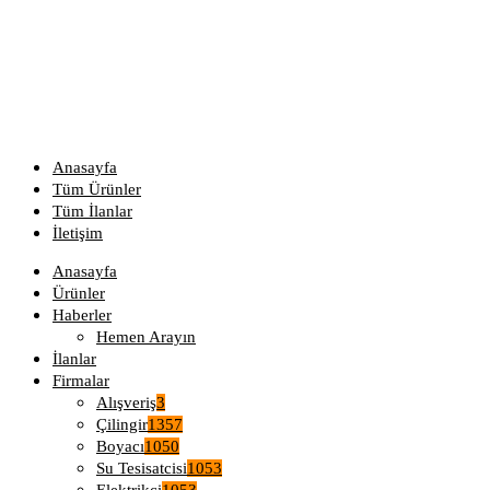
Anasayfa
Tüm Ürünler
Tüm İlanlar
İletişim
Anasayfa
Ürünler
Haberler
Hemen Arayın
İlanlar
Firmalar
Alışveriş
3
Çilingir
1357
Boyacı
1050
Su Tesisatcisi
1053