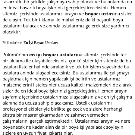
tasarruflu bir şekilde çalışmaya sahip olacak ve bu anlamda da
en ideal başarılı boya işlerinizi gerçekleştireceksiniz. Hemen
sitemiz içerisinde ustalarımızı arayın ve
boyacı ustası
na sizler
de ulaşın. Tek bir tıklama ile mahalleniz de ki başarılı boya
ustalarını bulacak ve anında ustalarımız gelerek size yardımcı
olacaktır.
Pülümür’nın En İyi Boyacı Ustaları
Pülümür’nın
en iyi boyacı ustaları
na sitemiz içerisinde tek
bir tıklama ile ulaşabileceksiniz, çünkü sizler için sitemiz de bu
ustaları listeler halinde sıraladık ve tek bir işlem sayesinde bu
ustalara anında ulaşabileceksiniz. Bu ustalarımız ile çalışmayı
başlatmak için hemen yapılacak işi belirtin ve ustalarımız
malzemelerini listelesinler ucuza kaliteli malzemeleri de alarak
sizler de en ideal boya işlerinizi gerçekleştirin. Hemen arayın
sayfamız içerisinde ustalarımıza ulaşacaksınız ve en iyi çalışma
alanına da ucuza sahip olacaksınız. Üstelik ustalarımı
profesyonel ekipleriyle birlikte gelecek ve sizlere herhangi
ekstra bir masraf çıkarmadan ve zahmet vermeden
çalışmalarını gerçekleştirmektedir. Ustalarımızı arayın ve nere
boyanacak ne kadar alan da bir boya işi yapılacak söyleyin
sizlere en uygun fiyatı çıkartsınlar.