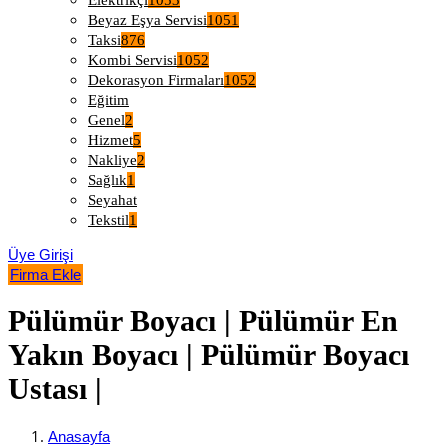
Elektrikçi
1053
Beyaz Eşya Servisi
1051
Taksi
876
Kombi Servisi
1052
Dekorasyon Firmaları
1052
Eğitim
Genel
2
Hizmet
5
Nakliye
2
Sağlık
1
Seyahat
Tekstil
1
Üye Girişi
Firma Ekle
Pülümür Boyacı | Pülümür En
Yakın Boyacı | Pülümür Boyacı
Ustası |
Anasayfa