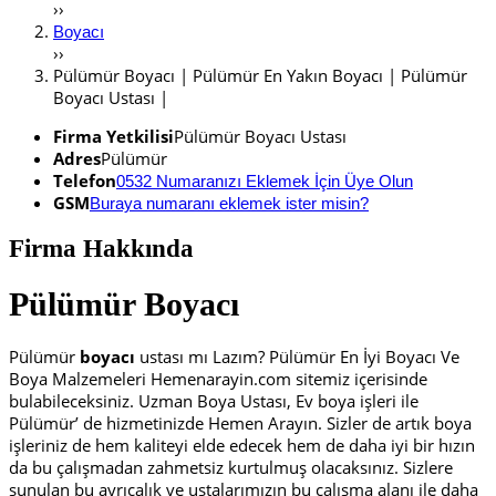
››
Boyacı
››
Pülümür Boyacı | Pülümür En Yakın Boyacı | Pülümür
Boyacı Ustası |
Firma Yetkilisi
Pülümür Boyacı Ustası
Adres
Pülümür
Telefon
0532 Numaranızı Eklemek İçin Üye Olun
GSM
Buraya numaranı eklemek ister misin?
Firma Hakkında
Pülümür Boyacı
Pülümür
boyacı
ustası mı Lazım? Pülümür En İyi Boyacı Ve
Boya Malzemeleri Hemenarayin.com sitemiz içerisinde
bulabileceksiniz. Uzman Boya Ustası, Ev boya işleri ile
Pülümür’ de hizmetinizde Hemen Arayın. Sizler de artık boya
işleriniz de hem kaliteyi elde edecek hem de daha iyi bir hızın
da bu çalışmadan zahmetsiz kurtulmuş olacaksınız. Sizlere
sunulan bu ayrıcalık ve ustalarımızın bu çalışma alanı ile daha