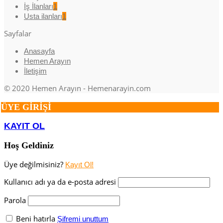
İş İlanları
1
Usta ilanları
1
Sayfalar
Anasayfa
Hemen Arayın
İletişim
© 2020 Hemen Arayın - Hemenarayin.com
ÜYE GİRİŞİ
KAYIT OL
Hoş Geldiniz
Üye değilmisiniz?
Kayıt Ol!
Kullanıcı adı ya da e-posta adresi
Parola
Beni hatırla
Şifremi unuttum