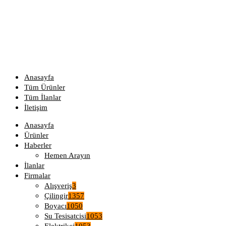
Anasayfa
Tüm Ürünler
Tüm İlanlar
İletişim
Anasayfa
Ürünler
Haberler
Hemen Arayın
İlanlar
Firmalar
Alışveriş
3
Çilingir
1357
Boyacı
1050
Su Tesisatcisi
1053