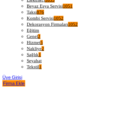
Elektrikçi
1053
Beyaz Eşya Servisi
1051
Taksi
876
Kombi Servisi
1052
Dekorasyon Firmaları
1052
Eğitim
Genel
2
Hizmet
5
Nakliye
2
Sağlık
1
Seyahat
Tekstil
1
Üye Girişi
Firma Ekle