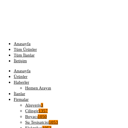
Anasayfa
Tüm Ürünler
Tüm İlanlar
İletişim
Anasayfa
Ürünler
Haberler
Hemen Arayın
İlanlar
Firmalar
Alışveriş
3
Çilingir
1357
Boyacı
1050
Su Tesisatcisi
1053