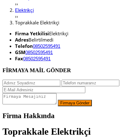
››
Elektrikçi
››
Toprakkale Elektrikçi
Firma Yetkilisi
Elektrikçi
Adres
Belirtilmedi
Telefon
08502595491
GSM
08502595491
Fax
08502595491
FİRMAYA MAİL GÖNDER
Firma Hakkında
Toprakkale Elektrikçi