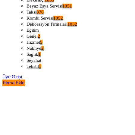
Elektrikçi
1053
Beyaz Eşya Servisi
1051
Taksi
876
Kombi Servisi
1052
Dekorasyon Firmaları
1052
Eğitim
Genel
2
Hizmet
5
Nakliye
2
Sağlık
1
Seyahat
Tekstil
1
Üye Girişi
Firma Ekle